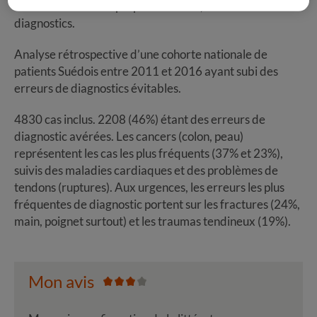
recouvrent l’erreur proprement dite, et les retards de
diagnostics.
Analyse rétrospective d’une cohorte nationale de
patients Suédois entre 2011 et 2016 ayant subi des
erreurs de diagnostics évitables.
4830 cas inclus. 2208 (46%) étant des erreurs de
diagnostic avérées. Les cancers (colon, peau)
représentent les cas les plus fréquents (37% et 23%),
suivis des maladies cardiaques et des problèmes de
tendons (ruptures). Aux urgences, les erreurs les plus
fréquentes de diagnostic portent sur les fractures (24%,
main, poignet surtout) et les traumas tendineux (19%).
Mon avis