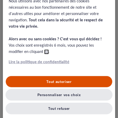
Nous utilisons avec nos partenaires des cookies
les erreurs de diagnostics en
nécessaires au bon fonctionnement de notre site et
médecine générale et aux
d'autres utiles pour améliorer et personnaliser votre
urgences
navigation.
Tout cela dans la sécurité et le respect de
votre vie privée.​
24/11/2020
Alors avec ou sans cookies ? C'est vous qui décidez !​
Fernholm R., Pukk Härenstam K., Wachtler C., Nilsson G., Martin
Vos choix sont enregistrés 6 mois, vous pouvez les
J. Holzmann & Axel C. Carlsson (2019) Diagnostic errors reported
modifier en cliquant
ici
.
in primary healthcare and emergency departments: A
retrospective and descriptive cohort study of 4830 reported cases
of preventable harm in Sweden, European Journal of General
Lire la politique de confidentialité
Practice, 25:3, 128-135, DOI:
10.1080/13814788.2019.1625886
Tout autoriser
Résumé
Personnaliser vos choix
Les erreurs de diagnostics sont la source essentielle du
Tout refuser
risque en soins primaires et aux urgences. Ces erreurs