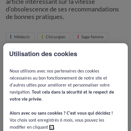
article intéressant sur la vitesse
d’obsolescence de ses recommandations
de bonnes pratiques.
Médecin
Chirurgien
Sage-femme
Paramédical
Chirurgien-dentiste
Utilisation des cookies
Evolution des pratiques
Nous utilisons avec nos partenaires des cookies
nécessaires au bon fonctionnement de notre site et
Auteur : Pr. René AMALBERTI /
MAJ : 17.06.2020
d'autres utiles pour améliorer et personnaliser votre
navigation.
Tout cela dans la sécurité et le respect de
Le NICE a pour politique Qualité de réévaluer avec une
votre vie privée.​
commission scientifique toutes ses recommandations
systématiquement à 3 ans après l’émission initiale, puis
Alors avec ou sans cookies ? C'est vous qui décidez !​
certaines à 2 ans et d’autres à 4 ans en fonction de la
Vos choix sont enregistrés 6 mois, vous pouvez les
décision de la commission médicale de réévaluation.
modifier en cliquant
ici
.
La discussion de fond porte sur la pertinence de ce cycle