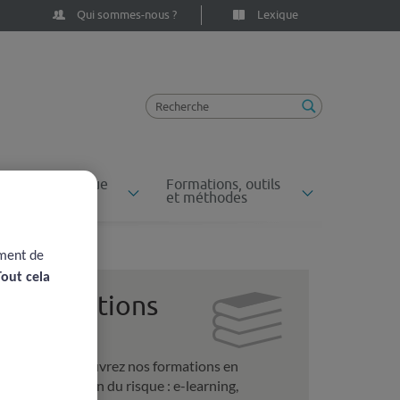
Qui sommes-nous ?
Lexique
ossiers du risque
Formations, outils
n santé
et méthodes
ement de
Tout cela
Formations
Découvrez nos formations en
gestion du risque : e-learning,