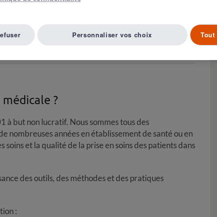
tion La Prévention
refuser
Personnaliser vos choix
Tout 
 médicale ?
01 à but non lucratif. Nous sommes tous des
 de nombreuses années en établissement de santé ou en
s soins et la qualité de la prise en soins des patients dans
ance des outils, des méthodes et des pratiques
ion :