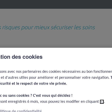
s risques pour mieux sécuriser les soins
Revues de questions
Médiathèque
D
ation des cookies
thématiques
e
isons avec nos partenaires des cookies nécessaires au bon fonctionn
e et d'autres utiles pour améliorer et personnaliser votre navigation.
écurité et le respect de votre vie privée.​
c ou sans cookies ? C'est vous qui décidez !​
 sont enregistrés 6 mois, vous pouvez les modifier en cliquant
ici
.
olitique de confidentialité