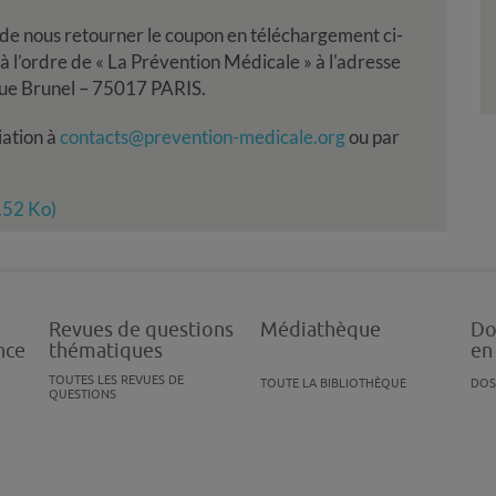
it de nous retourner le coupon en téléchargement ci-
 l’ordre de « La Prévention Médicale » à l'adresse
e Brunel – 75017 PARIS.
iation à
contacts@prevention-medicale.org
ou par
9.52 Ko)
Revues de questions
Médiathèque
Do
nce
thématiques
en
TOUTES LES REVUES DE
TOUTE LA BIBLIOTHÈQUE
DOS
QUESTIONS