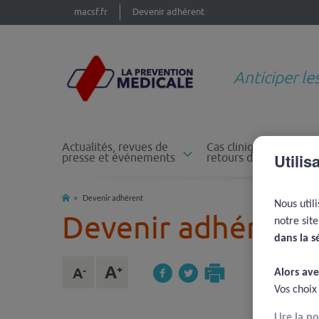
macsf.fr
Devenir adhérent
Anticiper le
Actualités, revues de
Cas cliniques et
Utilis
presse et événements
retours d'expérience
Devenir adhérent
Nous util
Devenir adhérent
notre sit
dans la s
Alors ave
Vos choix
Lire la p