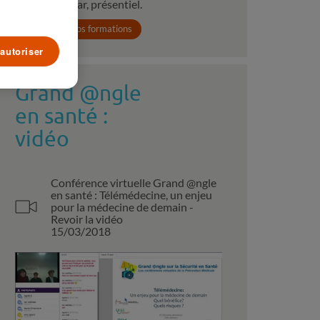
webinar, présentiel.
Voir toutes nos formations
autoriser
Grand @ngle
en santé :
vidéo
Conférence virtuelle Grand @ngle
en santé : Télémédecine, un enjeu
pour la médecine de demain -
Revoir la vidéo
15/03/2018