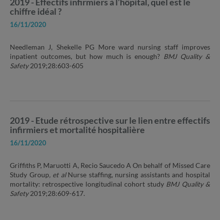
2019 - Effectifs infirmiers à l’hôpital, quel est le
chiffre idéal ?
16/11/2020
Needleman J, Shekelle PG More ward nursing staff improves
inpatient outcomes, but how much is enough?
BMJ Quality &
Safety
2019;28:603-605
2019 - Etude rétrospective sur le lien entre effectifs
infirmiers et mortalité hospitalière
16/11/2020
Griffiths P, Maruotti A, Recio Saucedo A On behalf of Missed Care
Study Group
, et al
Nurse staffing, nursing assistants and hospital
mortality: retrospective longitudinal cohort study
BMJ Quality &
Safety
2019;28:609-617.