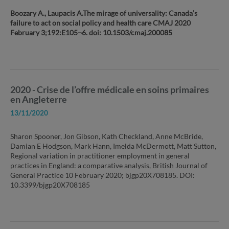
Boozary A., Laupacis A.The mirage of universality: Canada’s
failure to act on social policy and health care CMAJ 2020
February 3;192:E105¬6. doi: 10.1503/cmaj.200085
2020 - Crise de l’offre médicale en soins primaires
en Angleterre
13/11/2020
Sharon Spooner, Jon Gibson, Kath Checkland, Anne McBride,
Damian E Hodgson, Mark Hann, Imelda McDermott, Matt Sutton,
Regional variation in practitioner employment in general
practices in England: a comparative analysis, British Journal of
General Practice 10 February 2020; bjgp20X708185. DOI:
10.3399/bjgp20X708185