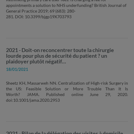
appointments a solution to NHS underfunding? British Journal of
General Practice 2019; 69 (683): 280-
281. DOI: 10.3399/bjgp19X703793
2021 - Doit-on reconcentrer toute la chirurgie
lourde pour plus de sécurité du patient ? un
plaidoyer plutôt négatif…
18/01/2021
Sheetz KH, Massarweh NN. Centralization of High-risk Surgery in
the US: Feasible Solution or More Trouble Than It Is
Worth? JAMA. Published online June 29, 2020.
doi:10.1001/jama.2020.2953
2021 - Bilan de la délégation des visites à domicile