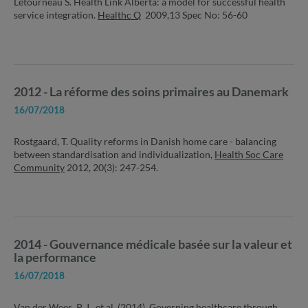
Letourneau S. Health Link Alberta: a model for successful health
service integration.
Healthc Q
2009,13 Spec No: 56-60
2012 - La réforme des soins primaires au Danemark
16/07/2018
Rostgaard, T. Quality reforms in Danish home care - balancing
between standardisation and individualization,
Health Soc Care
Community
2012, 20(3): 247-254.
2014 - Gouvernance médicale basée sur la valeur et
la performance
16/07/2018
Van der Wees, P. J., et al. (2014). Governing healthcare through