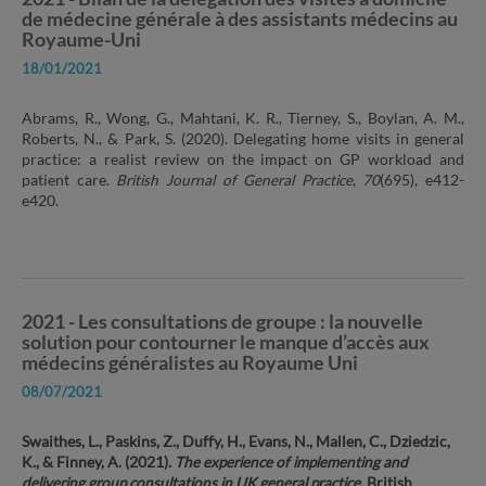
de médecine générale à des assistants médecins au
Royaume-Uni
18/01/2021
Abrams, R., Wong, G., Mahtani, K. R., Tierney, S., Boylan, A. M.,
Roberts, N., & Park, S. (2020). Delegating home visits in general
practice: a realist review on the impact on GP workload and
patient care.
British Journal of General Practice
,
70
(695), e412-
e420.
2021 - Les consultations de groupe : la nouvelle
solution pour contourner le manque d’accès aux
médecins généralistes au Royaume Uni
08/07/2021
Swaithes, L., Paskins, Z., Duffy, H., Evans, N., Mallen, C., Dziedzic,
K., & Finney, A. (2021).
The experience of implementing and
delivering group consultations in UK general practice
. British