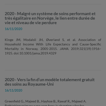
2020 - Malgré un système de soins performant et
très égalitaire en Norvège, le lien entre durée de
vie et niveau de vie perdure
16/11/2020
Kinge JM, Modalsli JH, Øverland S, et al. Association of
Household Income With Life Expectancy and Cause-Specific
Mortality in Norway, 2005-2015.
JAMA.
2019;321(19):1916–
1925. doi:10.1001/jama.2019.4329
2020 - Vers la fin d’un modèle totalement gratuit
des soins au Royaume-Uni
16/11/2020
Greenfield G., Majeed B., Hayhoe B., Rawaf R., Majeed A.
Rethinking primary care user fees: is charging a fee for