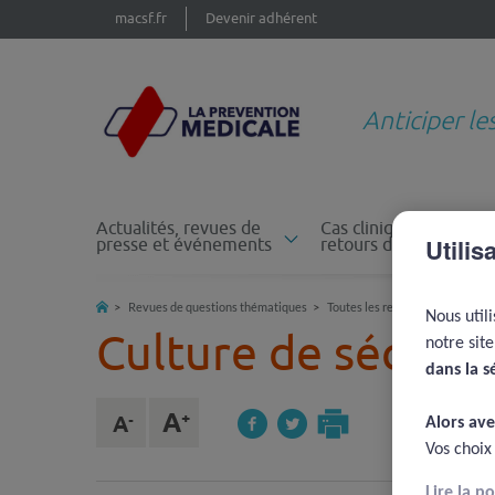
macsf.fr
Devenir adhérent
Anticiper le
Actualités, revues de
Cas cliniques et
Utilis
presse et événements
retours d'expérience
Revues de questions thématiques
Toutes les revues de questions
Nous util
Culture de sécuri
notre sit
dans la s
Alors ave
Vos choix
Lire la p