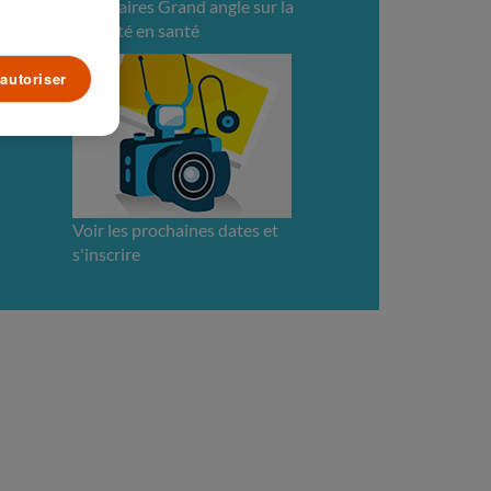
webinaires Grand angle sur la
sécurité en santé
autoriser
Voir les prochaines dates et
s'inscrire