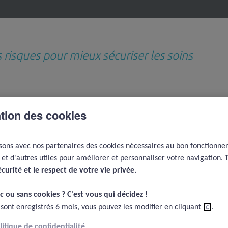
s risques pour mieux sécuriser les soins
Revues de questions
Médiathèque
D
ation des cookies
thématiques
e
Culture de sécurité en médecine
Le concept de culture juste
isons avec nos partenaires des cookies nécessaires au bon fonctionn
té en médecine
e et d'autres utiles pour améliorer et personnaliser votre navigation.
écurité et le respect de votre vie privée.​
c ou sans cookies ? C'est vous qui décidez !​
 sont enregistrés 6 mois, vous pouvez les modifier en cliquant
ici
.
olitique de confidentialité