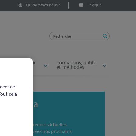
Qui sommes-nous ?
Lexique
ossiers du risque
Formations, outils
n santé
et méthodes
ement de
Tout cela
Agenda
Conférences virtuelles
Retrouvez nos prochains