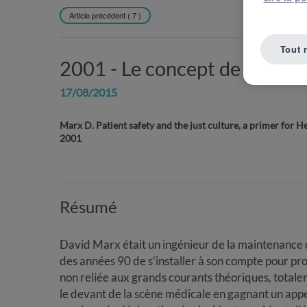
Article précédent ( 7 )
REVENIR À L
Tout 
2001 -
Le concept de culture
17/08/2015
Marx D. Patient safety and the just culture, a primer for
2001
Résumé
David Marx était un ingénieur de la maintenance d
des années 90 de s’installer à son compte pour pro
non reliée aux grands courants théoriques, totalem
le devant de la scène médicale en gagnant un appe