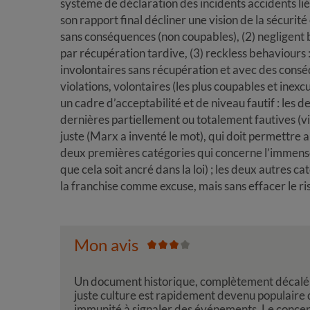
système de déclaration des incidents accidents l
son rapport final décliner une vision de la sécurité 
sans conséquences (non coupables), (2) negligent
par récupération tardive, (3) reckless behaviours
involontaires sans récupération et avec des conséqu
violations, volontaires (les plus coupables et inex
un cadre d’acceptabilité et de niveau fautif : les 
dernières partiellement ou totalement fautives (vio
juste (Marx a inventé le mot), qui doit permettre 
deux premières catégories qui concerne l’immense 
que cela soit ancré dans la loi) ; les deux autres c
la franchise comme excuse, mais sans effacer le ri
Mon avis
Un document historique, complètement décalé 
juste culture est rapidement devenu populaire d
immunité à signaler des événements. Le concep