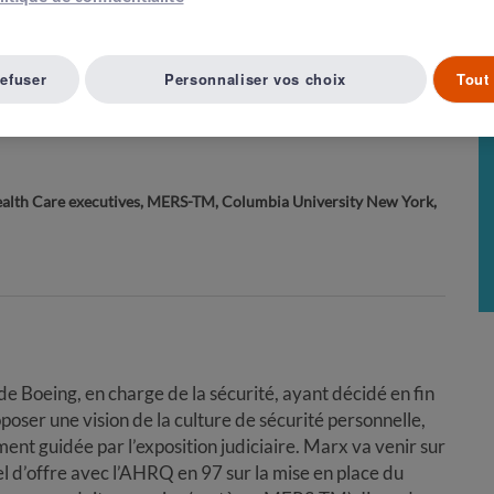
Article suivant ( 35 )
A LISTE D'ARTICLES
refuser
Personnaliser vos choix
Tout 
 juste
 Health Care executives, MERS-TM, Columbia University New York,
e Boeing, en charge de la sécurité, ayant décidé en fin
poser une vision de la culture de sécurité personnelle,
ent guidée par l’exposition judiciaire. Marx va venir sur
l d’offre avec l’AHRQ en 97 sur la mise en place du