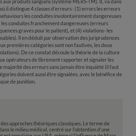
iés aux produits sanguins (système MERS-TM). IL va dans
où il distingue 4 classes d’erreurs : (1) errors les erreurs
 behaviours les conduites involontairement dangereuses
 : les conduites franchement dangereuses (erreurs
ences graves pour le patient), et (4) violations- les
cusables). Il en déduit par observation des juriprudences
deux premières catégories sont non fautives, les deux
lations). De ce constat découle la théorie de la culture
aux opérateurs de librement rapporter et signaler les
majorité des erreurs sans jamais être inquiété (il faut
atégories doivent aussi être signalées, avec le bénéfice de
sque de punition.
des approches théoriques classiques. Le terme de
ans le milieu médical, centré sur l’obtention d’une
t est populaire aux USA, même si l’influence de Marx