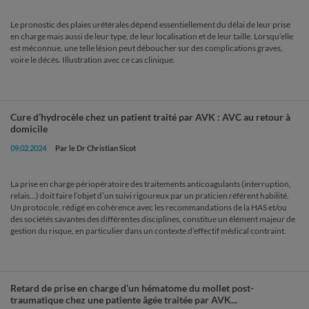
Le pronostic des plaies urétérales dépend essentiellement du délai de leur prise
en charge mais aussi de leur type, de leur localisation et de leur taille. Lorsqu’elle
est méconnue, une telle lésion peut déboucher sur des complications graves,
voire le décès. Illustration avec ce cas clinique.
Cure d’hydrocèle chez un patient traité par AVK : AVC au retour à
domicile
09.02.2024
Par le Dr Christian Sicot
La prise en charge périopératoire des traitements anticoagulants (interruption,
relais...) doit faire l’objet d’un suivi rigoureux par un praticien référent habilité.
Un protocole, rédigé en cohérence avec les recommandations de la HAS et/ou
des sociétés savantes des différentes disciplines, constitue un élément majeur de
gestion du risque, en particulier dans un contexte d’effectif médical contraint.
Retard de prise en charge d’un hématome du mollet post-
traumatique chez une patiente âgée traitée par AVK...