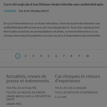
Cure chirurgicale d’une lithiase rénale infectée sans antibiothérapie
11.02.2022
Par le Dr Christian SICOT
En cas d’intervention sur un foyer infectieux, il est nécessaire de maintenir une
antibiothérapie efficace en pré, per et postopératoire. Tout choc septique doit
être traité suivant les recommandations récentes, comme le démontre ce cas
clinique dans lequel la patiente a survécu au prix d’amputations des extrémités.
2
3
4
5
6
7
8
9
10
1
Actualités, revues de
Cas cliniques et retours
presse et événements
d'expérience
TOUTES LES ACTUALITÉS
TOUS LES CAS CLINIQUES
TOUTES LES REVUES DE PRESSE
TOUS LES RETOURS D'EXPÉRIENCE
GRAND @NGLE SUR LA SÉCURITÉ EN
À LA UNE
SANTÉ
GRAND PRIX