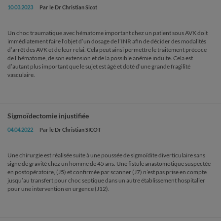
10.03.2023
Par le Dr Christian Sicot
Un choc traumatique avec hématome important chez un patient sous AVK doit
immédiatement faire l’objet d’un dosage de l’INR afin de décider des modalités
d’arrêt des AVK et de leur relai. Cela peut ainsi permettre le traitement précoce
de l’hématome, de son extension et de la possible anémie induite. Cela est
d’autant plus important que le sujet est âgé et doté d’une grande fragilité
vasculaire.
Sigmoïdectomie injustifiée
04.04.2022
Par le Dr Christian SICOT
Une chirurgie est réalisée suite à une poussée de sigmoïdite diverticulaire sans
signe de gravité chez un homme de 45 ans. Une fistule anastomotique suspectée
en postopératoire, (J5) et confirmée par scanner (J7) n’est pas prise en compte
jusqu’au transfert pour choc septique dans un autre établissement hospitalier
pour une intervention en urgence (J12).