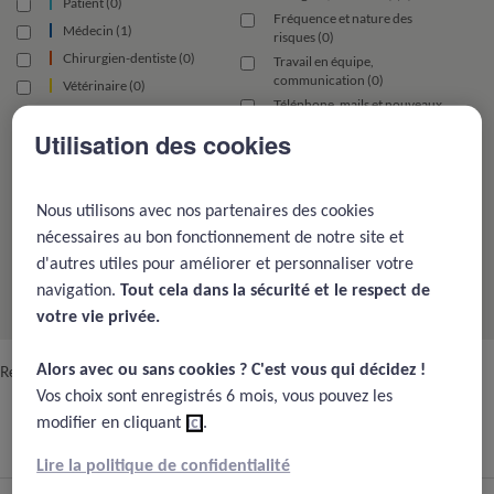
Patient (0)
Fréquence et nature des
Médecin (1)
risques (0)
Chirurgien-dentiste (0)
Travail en équipe,
communication (0)
Vétérinaire (0)
Téléphone, mails et nouveaux
médias (0)
Utilisation des cookies
Politiques publiques de la
gestion des risques (0)
Signalement des EIG et aide
aux victimes (0)
Nous utilisons avec nos partenaires des cookies
Evolution des pratiques (0)
nécessaires au bon fonctionnement de notre site et
Fondamentaux de la gestion du
d'autres utiles pour améliorer et personnaliser votre
risque (0)
navigation.
Tout cela dans la sécurité et le respect de
votre vie privée.​
Alors avec ou sans cookies ? C'est vous qui décidez !​
Retrouvez tous les cas cliniques chirurgicaux.
Vos choix sont enregistrés 6 mois, vous pouvez les
modifier en cliquant
ici
.
Chirurgien
(92 résultats)
Lire la politique de confidentialité