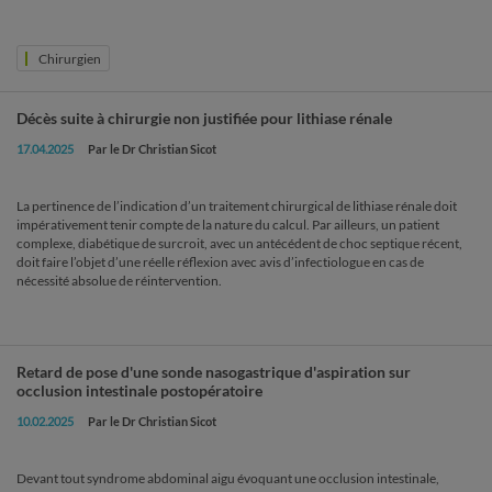
Chirurgien
Décès suite à chirurgie non justifiée pour lithiase rénale
17.04.2025
Par le Dr Christian Sicot
La pertinence de l’indication d’un traitement chirurgical de lithiase rénale doit
impérativement tenir compte de la nature du calcul. Par ailleurs, un patient
complexe, diabétique de surcroit, avec un antécédent de choc septique récent,
doit faire l’objet d’une réelle réflexion avec avis d’infectiologue en cas de
nécessité absolue de réintervention.
Retard de pose d'une sonde nasogastrique d'aspiration sur
occlusion intestinale postopératoire
10.02.2025
Par le Dr Christian Sicot
Devant tout syndrome abdominal aigu évoquant une occlusion intestinale,