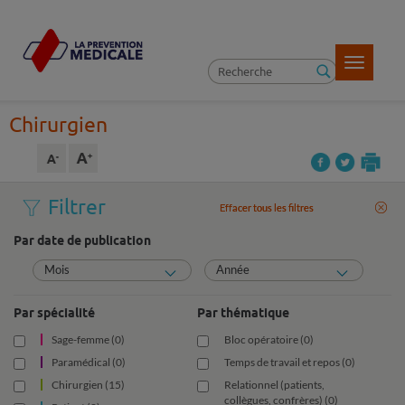
Toggle
navigatio
Chirurgien
Filtrer
Effacer tous les filtres
Effacer tous les filtres
Par date de publication
Mois
Année
Par spécialité
Par thématique
Sage-femme (0)
Bloc opératoire (0)
Paramédical (0)
Temps de travail et repos (0)
Chirurgien (15)
Relationnel (patients,
collègues, confrères) (0)