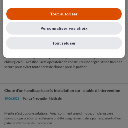
2
3
4
5
6
7
8
9
10
1
Tout autoriser
Absence de suivi des résultats après exérèse d'une tumeur
testiculaire
Personnaliser vos choix
16.01.2026
Par le Dr Christian Sicot - Président d'honneur de la Prévention
Médicale - Ancien chef de service de Réanimation et de Médecine d'Urgences
Tout refuser
Le suivi des résultats anatomopathologiques est primordial dans les suites d’une
intervention chirurgicale à risque oncologique. Il est de la responsabilité du
chirurgien qui a réalisé l’acte opératoire de construire une organisation fiable et
sécure pour éviter toute perte de chance pour le patient.
Chute d’un handicapé après installation sur la table d'intervention
30.06.2025
Par La Prévention Médicale
Mentir n’est pas une solution... Voici comment une clinique, un chirurgien
stomatologiste et un anesthésiste ont été assignés en justice par les parents d'un
patient infirme moteur-cérébral.