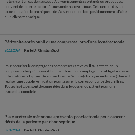
notamment en cas de nausées et/ou vomissements spontanés ou provoqués, il
convient de poser, en priorité, une sonde nasogastrique. Cela permet d’éviter
toute inhalation bronchique et de s’assurer de son bon positionnement à l’aide
d’un cliché thoracique.
Péritonite après oubli d’une compresse lors d’une hystérectomie
26.11.2024
Par le Dr Christian Sicot
Pour sécuriser le comptage des compresses et textiles, il faut effectuer un
comptage initial précis avant l’intervention et un comptage final obligatoire avant
la fermeture de la plaie. Deux membres de l’équipe (chirurgien-infirmier) doivent
réaliser une double vérification pour assurer la correspondance des chiffres.
Toutes les étapes sont documentées dans le dossier du patient pour une
traçabilité complète.
Plaie urétérale méconnue après colo-proctectomie pour cancer :
décès de la patiente par choc septique
09.09.2024
Par le Dr Christian Sicot