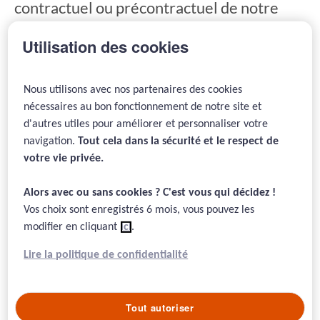
contractuel ou précontractuel de notre
part.
Utilisation des cookies
MAJ : 02/10/2017
Nous utilisons avec nos partenaires des cookies
nécessaires au bon fonctionnement de notre site et
Préambule
d'autres utiles pour améliorer et personnaliser votre
navigation.
Tout cela dans la sécurité et le respect de
Ce site est un site d'information qui s'adresse aux
votre vie privée.​
adhérents ainsi qu’aux personnes désireuses de
connaître notre association. Les informations contenues
Alors avec ou sans cookies ? C'est vous qui décidez !​
sur le site ont un caractère strictement informatif, elles
Vos choix sont enregistrés 6 mois, vous pouvez les
n'emportent aucun engagement juridique ni accord
modifier en cliquant
ici
.
contractuel ou précontractuel de notre part.
Lire la politique de confidentialité
L’association se réserve le droit de compléter, modifier
ou effacer à tout moment et sans préavis, les règles de
fonctionnement énoncées ci-après.
Tout autoriser