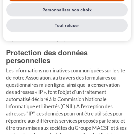
L'accès aux produits et services, qui seraient le cas
Personnaliser vos choix
échéant présentés sur le site, peut faire l'objet de
restrictions à l'égard de certaines personnes ou dans
certains pays, conformément aux conditions légales,
Tout refuser
réglementaires, statutaires, ou aux conditions générales
ou particulières de chaque produit ou service.
Protection des données
personnelles
Les informations nominatives communiquées sur le site
de notre Association, au travers des formulaires ou
questionnaires mis en ligne, ainsi que la conservation
des adresses « IP », font l'objet d'un traitement
automatisé déclaré à la Commission Nationale
Informatique et Libertés (CNIL).A l'exception des
adresses "IP", ces données pourront être utilisées pour
répondre aux différents services proposés par le site et
être transmises aux sociétés du Groupe MACSF et à ses