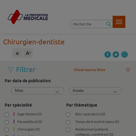
Toggle
navigatio
Chirurgien-dentiste
Filtrer
Effacer tous les filtres
Effacer tous les filtres
Par date de publication
Mois
Année
Par spécialité
Par thématique
Sage-femme (0)
Bloc opératoire (0)
Paramédical (0)
Temps de travail et repos (0)
Chirurgien (0)
Relationnel (patients,
collègues, confrères) (0)