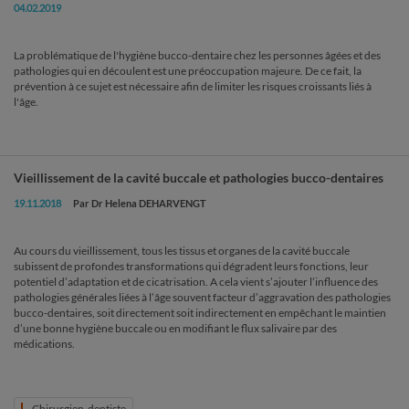
04.02.2019
La problématique de l'hygiène bucco-dentaire chez les personnes âgées et des
pathologies qui en découlent est une préoccupation majeure. De ce fait, la
prévention à ce sujet est nécessaire afin de limiter les risques croissants liés à
l'âge.
Vieillissement de la cavité buccale et pathologies bucco-dentaires
19.11.2018
Par Dr Helena DEHARVENGT
Au cours du vieillissement, tous les tissus et organes de la cavité buccale
subissent de profondes transformations qui dégradent leurs fonctions, leur
potentiel d’adaptation et de cicatrisation. A cela vient s’ajouter l’influence des
pathologies générales liées à l’âge souvent facteur d’aggravation des pathologies
bucco-dentaires, soit directement soit indirectement en empêchant le maintien
d’une bonne hygiène buccale ou en modifiant le flux salivaire par des
médications.
Chirurgien-dentiste