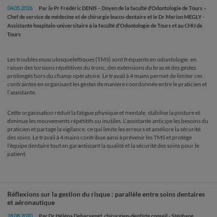
04.05.2026
Par le Pr Frédéric DENIS – Doyen de la faculté d’Odontologie de Tours –
Chef de service de médecine et de chirurgie bucco-dentaire et le Dr Marion MEGLY -
Assistante hospitalo-universitaire à la faculté d'Odontologie de Tours et au CHU de
Tours
Les troubles musculosquelettiques (TMS) sont fréquents en odontologie, en
raison des torsions répétitives du tronc, des extensions du bras et des gestes
prolongés hors du champ opératoire. Le travail à 4 mains permet de limiter ces
contraintes en organisant les gestes de manière coordonnée entre le praticien et
l’assistante.
Cette organisation réduit la fatigue physique et mentale, stabilise la posture et
diminue les mouvements répétitifs ou inutiles. L’assistante anticipe les besoins du
praticien et partage la vigilance, ce qui limite les erreurs et améliore la sécurité
des soins. Le travail à 4 mains contribue ainsi à prévenir les TMS et protège
l’équipe dentaire tout en garantissant la qualité et la sécurité des soins pour le
patient.
Réflexions sur la gestion du risque : parallèle entre soins dentaires
et aéronautique
28.08.2020
Par Dr Héléna Deharvengt, chirurgien-dentiste conseil - Stéphane