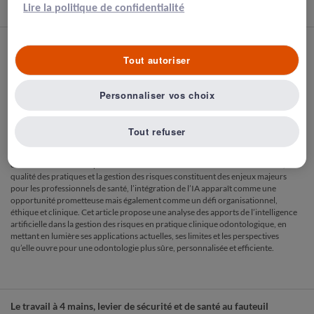
Lire la politique de confidentialité
2
3
4
1
Intelligence artificielle et gestion des risques dans la pratique
Tout autoriser
clinique bucco-dentaire
10.07.2026
Par le Pr Frédéric DENIS – Doyen de la faculté d’Odontologie de Tours –
Chef de service de médecine et de chirurgie bucco-dentaire et le Pr Gael ROCHEFORT
Personnaliser vos choix
– Assesseur à la recherche à la faculté d’Odontologie de Tours et au CHU de Tours
Tout refuser
L’intelligence artificielle (IA) transforme progressivement les pratiques cliniques
en santé bucco-dentaire en proposant de nouveaux outils d’aide à la décision,
d’automatisation et de prédiction. Dans un contexte où la sécurité des soins, la
qualité des pratiques et la gestion des risques constituent des enjeux majeurs
pour les professionnels de santé, l’intégration de l’IA apparaît comme une
opportunité prometteuse mais également comme un défi organisationnel,
éthique et clinique. Cet article propose une analyse des apports de l’intelligence
artificielle dans la gestion des risques en pratique clinique odontologique, en
mettant en lumière ses applications actuelles, ses limites et les perspectives
qu’elle ouvre pour une odontologie plus sûre, personnalisée et efficiente.
Le travail à 4 mains, levier de sécurité et de santé au fauteuil