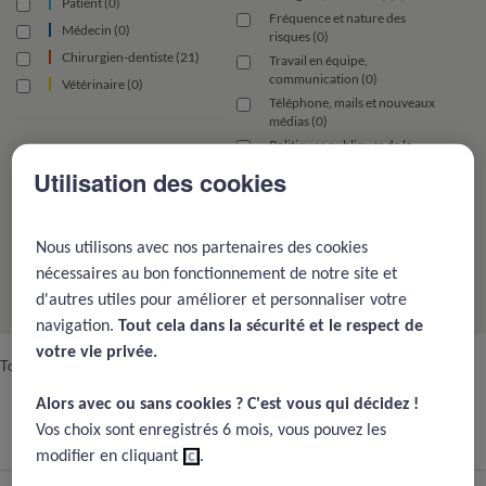
Patient (0)
Fréquence et nature des
Médecin (0)
risques (0)
Chirurgien-dentiste (21)
Travail en équipe,
communication (0)
Vétérinaire (0)
Téléphone, mails et nouveaux
médias (0)
Politiques publiques de la
gestion des risques (0)
Utilisation des cookies
Signalement des EIG et aide
aux victimes (0)
Evolution des pratiques (0)
Nous utilisons avec nos partenaires des cookies
Fondamentaux de la gestion du
nécessaires au bon fonctionnement de notre site et
risque (0)
d'autres utiles pour améliorer et personnaliser votre
navigation.
Tout cela dans la sécurité et le respect de
votre vie privée.​
Toutes les actualités de la spécialité Dentistes
Alors avec ou sans cookies ? C'est vous qui décidez !​
Chirurgien-dentiste
Vos choix sont enregistrés 6 mois, vous pouvez les
(34 résultats)
modifier en cliquant
ici
.