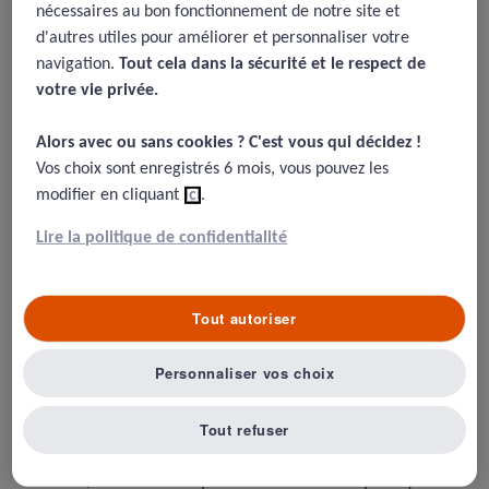
soins en médecine de ville.
nécessaires au bon fonctionnement de notre site et
d'autres utiles pour améliorer et personnaliser votre
02/09/2015
navigation.
Tout cela dans la sécurité et le respect de
votre vie privée.​
Amalberti, R. et Brami J. Audit de sécurité des soins en médecine
de ville, Springer : Paris
Alors avec ou sans cookies ? C'est vous qui décidez !​
Vos choix sont enregistrés 6 mois, vous pouvez les
modifier en cliquant
ici
.
Résumé
Lire la politique de confidentialité
La gestion des risques liés aux soins fait l'objet d'une
Tout autoriser
pression croissante des tutelles. L’exercice médical et
paramédical de ville ne peut plus l’ignorer. En 2009, les
Personnaliser vos choix
deux auteurs de ce livre avaient publié
« la sécurité du
patient en médecine générale
» dans lequel ils
abordaient les concepts qui sous-tendent la gestion des
Tout refuser
risques. Avec «
Audit de sécurité des soins en médecine
de ville
», les auteurs reprennent les bonnes pratiques à