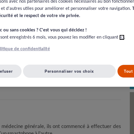
isons avec nos partenaires des cookies nécessaires au bon fonctionn
e et d'autres utiles pour améliorer et personnaliser votre navigation.
écurité et le respect de votre vie privée.​
Article suivant ( 45 )
A LISTE D'ARTICLES
c ou sans cookies ? C'est vous qui décidez !​
 sont enregistrés 6 mois, vous pouvez les modifier en cliquant
ici
.
dans les soins primaires au
olitique de confidentialité
la pandémie du COVID-19
refuser
Personnaliser vos choix
Tout 
). Video consultations for covid-19.
BMJ
2020; 368
e médecine générale, ils ont commencé à effectuer des
d'un smartphone à l'autre.