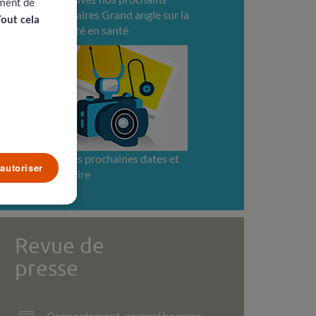
ement de
webinaires Grand angle sur la
Tout cela
sécurité en santé
Voir les prochaines dates et
autoriser
s'inscrire
Revue de
presse