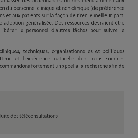
r ramasser des ordonnances ou des médicaments) aux
n du personnel clinique et non clinique (de préférence
ns et aux patients sur la façon de tirer le meilleur parti
ne adoption généralisée. Des ressources devraient être
 libérer le personnel d'autres tâches pour suivre le
iniques, techniques, organisationnelles et politiques
r et l'expérience natur​​​​​​​elle dont nous sommes
recommandons fortement un appel à la recherche afin de
uite des téléconsultations