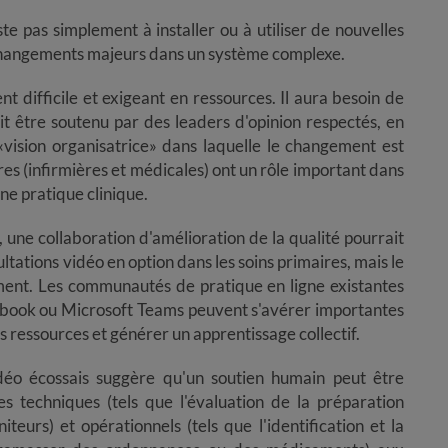
siste pas simplement à installer ou à utiliser de nouvelles
s changements majeurs dans un système complexe.
ent difficile et exigeant en ressources. Il aura besoin de
ait être soutenu par des leaders d'opinion respectés, en
«vision organisatrice» dans laquelle le changement est
es (infirmières et médicales) ont un rôle important dans
nne pratique clinique.
ent, une collaboration d'amélioration de la qualité pourrait
ultations vidéo en option dans les soins primaires, mais le
ment. Les communautés de pratique en ligne existantes
cebook ou Microsoft Teams peuvent s'avérer importantes
 ressources et générer un apprentissage collectif.
 vidéo écossais suggère qu'un soutien humain peut être
s techniques (tels que l'évaluation de la préparation
teurs) et opérationnels (tels que l'identification et la