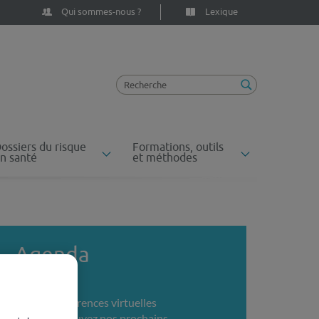
Qui sommes-nous ?
Lexique
ossiers du risque
Formations, outils
n santé
et méthodes
Agenda
Conférences virtuelles
Retrouvez nos prochains