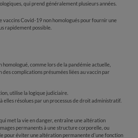
iologiques, qui prend généralement plusieurs années.
de vaccins Covid-19 non homologués pour fournir une
us rapidement possible.
n homologué, comme lors de la pandémie actuelle,
on des complications présumées liées au vaccin par
, utilise la logique judiciaire.
 elles résolues par un processus de droit administratif.
ui met la vie en danger, entraîne une altération
mages permanents à une structure corporelle, ou
le pour éviter une altération permanente d'une fonction