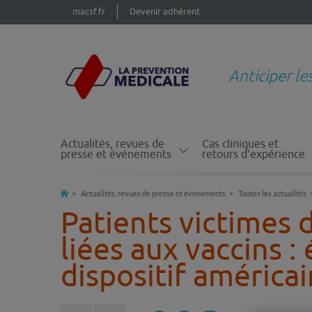
macsf.fr
Devenir adhérent
Anticiper le
Actualités, revues de
Cas cliniques et
presse et événements
retours d'expérience
Actualités, revues de presse et événements
Toutes les actualités
Patients victimes 
liées aux vaccins
:
dispositif américa