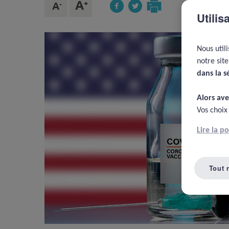
Utilis
Nous util
notre sit
dans la s
Alors ave
Vos choix
Lire la p
Tout 