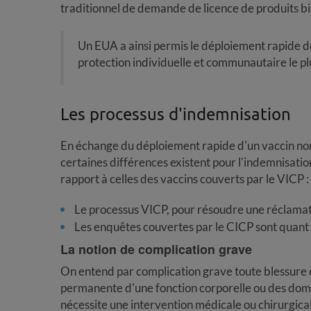
traditionnel de demande de licence de produits b
Un EUA a ainsi permis le déploiement rapide 
protection individuelle et communautaire le pl
Les processus d'indemnisation
En échange du déploiement rapide d'un vaccin no
certaines différences existent pour l'indemnisati
rapport à celles des vaccins couverts par le VICP :
Le processus VICP, pour résoudre une réclamation
Les enquêtes couvertes par le CICP sont quant à
La notion de
complication grave
On entend par complication grave toute blessure q
permanente d'une fonction corporelle ou des dom
nécessite une intervention médicale ou chirurgica