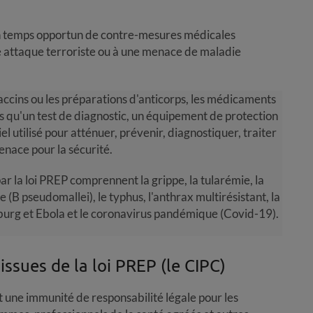
en temps opportun de contre-mesures médicales
ne attaque terroriste ou à une menace de maladie
ccins ou les préparations d'anticorps, les médicaments
els qu'un test de diagnostic, un équipement de protection
el utilisé pour atténuer, prévenir, diagnostiquer, traiter
nace pour la sécurité.
ar la loi PREP comprennent la grippe, la tularémie, la
 (B pseudomallei), le typhus, l'anthrax multirésistant, la
rburg et Ebola et le coronavirus pandémique (Covid-19).
issues de la loi PREP (le CIPC)
 une immunité de responsabilité légale pour les