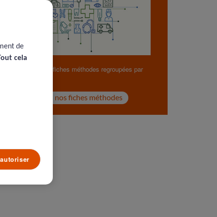
ement de
Tout cela
Retrouvez nos fiches méthodes regroupées par
thématiques.
Voir toutes nos fiches méthodes
autoriser