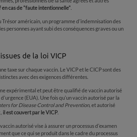
ammes, professionnels de la santé agréés et autres
 en cas de "faute intentionnelle"
.
 du Trésor américain, un programme d'indemnisation des
 les personnes ayant subi des conséquences graves ou un
issues de la loi VICP
une taxe sur chaque vaccin. Le VICP et le CICP sont des
istinctes avec des exigences différentes.
me expérimental et peut être qualifié de vaccin autorisé
n d'urgence (EUA). Une fois qu'un vaccin autorisé par la
ters for Disease Control and Prevention
, et autorisé
x,
il est couvert par le VICP
.
 vaccin autorisé vise à assurer un processus d'examen
dement que ce qui se produit dans le cadre du processus