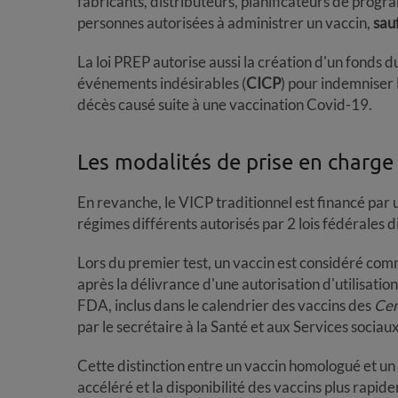
fabricants, distributeurs, planificateurs de progr
personnes autorisées à administrer un vaccin,
sauf
La loi PREP autorise aussi la création d'un fonds
événements indésirables (
CICP
) pour indemniser
décès causé suite à une vaccination Covid-19.
Les modalités de prise en charge 
En revanche, le VICP traditionnel est financé par 
régimes différents autorisés par 2 lois fédérales d
Lors du premier test, un vaccin est considéré com
après la délivrance d'une autorisation d'utilisatio
FDA, inclus dans le calendrier des vaccins des
Cen
par le secrétaire à la Santé et aux Services sociau
Cette distinction entre un vaccin homologué et un
accéléré et la disponibilité des vaccins plus rapi