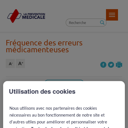
Toggle
navigatio
Fréquence des erreurs
médicamenteuses
Article précédent ( 68 )
Utilisation des cookies
REVENIR À LA LISTE D'ARTICLES
Article suivant ( 8 )
Nous utilisons avec nos partenaires des cookies
nécessaires au bon fonctionnement de notre site et
2016 -
Venue aux urgences
d'autres utiles pour améliorer et personnaliser votre