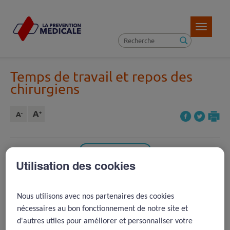
Toggle
navigatio
Temps de travail et repos des
chirurgiens
Article précédent ( 14 )
Utilisation des cookies
REVENIR À LA LISTE D'ARTICLES
Article suivant ( 11 )
Nous utilisons avec nos partenaires des cookies
nécessaires au bon fonctionnement de notre site et
2013 -
Limitation du temps de
d'autres utiles pour améliorer et personnaliser votre