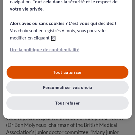
travail des chirurgiens
navigation.
Tout cela dans la sécurité et le respect de
votre vie privée.​
23/10/2015
Alors avec ou sans cookies ? C'est vous qui décidez !​
EU regulations stopping doctors getting trained, warns top
Vos choix sont enregistrés 6 mois, vous pouvez les
surgeon
modifier en cliquant
ici
.
Lire la politique de confidentialité
Résumé
Tout autoriser
Le président du Royal College of Surgeons, Pr Williams,
Personnaliser vos choix
a demandé un aménagement urgent de la directive
Européenne sur la limitation du temps de travail des
Tout refuser
chirurgiens à 48 heures par semaines pour l’assouplir et
rendre ainsi service au patient. Le syndicat des internes
est en appui acceptant d’avance de faire plus d’heures
(Dr Ben Molyneux, chairman of the British Medical
Association's junior doctor committee: “Many junior