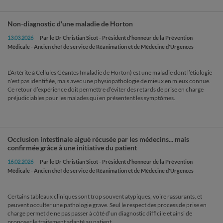
Non-diagnostic d'une maladie de Horton
13.03.2026
Par le Dr Christian Sicot - Président d'honneur de la Prévention
Médicale - Ancien chef de service de Réanimation et de Médecine d'Urgences
L’Artérite à Cellules Géantes (maladie de Horton) est une maladie dont l’étiologie
n’est pas identifiée, mais avec une physiopathologie de mieux en mieux connue.
Ce retour d’expérience doit permettre d’éviter des retards de prise en charge
préjudiciables pour les malades qui en présentent les symptômes.
Occlusion intestinale aiguë récusée par les médecins... mais
confirmée grâce à une initiative du patient
16.02.2026
Par le Dr Christian Sicot - Président d'honneur de la Prévention
Médicale - Ancien chef de service de Réanimation et de Médecine d'Urgences
Certains tableaux cliniques sont trop souvent atypiques, voire rassurants, et
peuvent occulter une pathologie grave. Seul le respect des process de prise en
charge permet de ne pas passer à côté d’un diagnostic difficile et ainsi de
proposer le traitement adapté au patient.