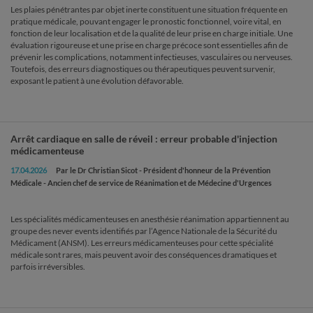
Les plaies pénétrantes par objet inerte constituent une situation fréquente en
pratique médicale, pouvant engager le pronostic fonctionnel, voire vital, en
fonction de leur localisation et de la qualité de leur prise en charge initiale. Une
évaluation rigoureuse et une prise en charge précoce sont essentielles afin de
prévenir les complications, notamment infectieuses, vasculaires ou nerveuses.
Toutefois, des erreurs diagnostiques ou thérapeutiques peuvent survenir,
exposant le patient à une évolution défavorable.
Arrêt cardiaque en salle de réveil : erreur probable d'injection
médicamenteuse
17.04.2026
Par le Dr Christian Sicot - Président d'honneur de la Prévention
Médicale - Ancien chef de service de Réanimation et de Médecine d'Urgences
Les spécialités médicamenteuses en anesthésie réanimation appartiennent au
groupe des never events identifiés par l’Agence Nationale de la Sécurité du
Médicament (ANSM). Les erreurs médicamenteuses pour cette spécialité
médicale sont rares, mais peuvent avoir des conséquences dramatiques et
parfois irréversibles.