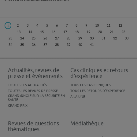
2
3
4
5
6
7
8
9
10
11
12
1
13
14
15
16
17
18
19
20
21
22
23
24
25
26
27
28
29
30
31
32
33
34
35
36
37
38
39
40
41
Actualités, revues de
Cas cliniques et retours
presse et événements
d'expérience
TOUTES LES ACTUALITÉS
TOUS LES CAS CLINIQUES
TOUTES LES REVUES DE PRESSE
TOUS LES RETOURS D'EXPÉRIENCE
GRAND @NGLE SUR LA SÉCURITÉ EN
À LA UNE
SANTÉ
GRAND PRIX
Revues de questions
Médiathèque
thématiques