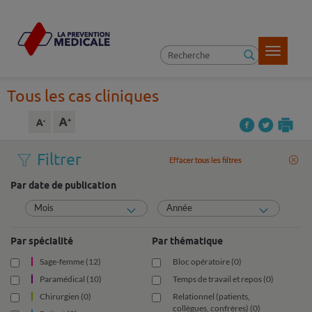
Toggle
navigatio
Tous les cas cliniques
Filtrer
Effacer tous les filtres
Effacer tous les filtres
Par date de publication
Mois
Année
Par spécialité
Par thématique
Sage-femme (12)
Bloc opératoire (0)
Paramédical (10)
Temps de travail et repos (0)
Chirurgien (0)
Relationnel (patients,
collègues, confrères) (0)