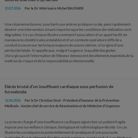
10.07.2026
Par le Dr Vétérinaire Michel BAUSSIER
Une césarienne bovine, pourtant courante en pratique rurale, peut rapidement
devenir une intervention à haut risque lorsque les conditions de réalisation sont
dégradées. Ce cas clinique illustre comment l'association d'un appel tardif, de
manœuvres obstétricales préalables et d'un contexte opératoire difficile a
conduit à une erreur technique majeure de suture utérine, à l'origine d'une
péritonite fatale. Il rappelle que, malgré l'urgence, la qualité des gestes
chirurgicaux et l'information de l'éleveur demeurent des éléments essentiels de la
maîtrise du risque et de la responsabilité professionnelle.
Décès brutal d’un insuffisant cardiaque sous perfusion de
furosémide
12.06.2026
Par le Dr Christian Sicot - Président d'honneur de la Prévention
Médicale - Ancien chef de service de Réanimation et de Médecine d'Urgences
La prise en charge d’une insuffisance cardiaque aiguë chez un patient fragile
impose une surveillance clinique, biologique et rythmologique étroite. Ce cas
illustre les conséquences potentiellement dramatiques d’une poursuite
inadaptée d’un traitement diurétique intraveineux, ayant conduit à un décès par