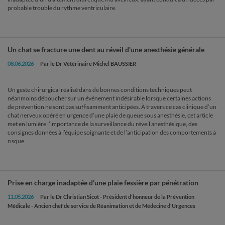
probable trouble du rythme ventriculaire.
Un chat se fracture une dent au réveil d'une anesthésie générale
08.06.2026
Par le Dr Vétérinaire Michel BAUSSIER
Un geste chirurgical réalisé dans de bonnes conditions techniques peut
néanmoins déboucher sur un événement indésirable lorsque certaines actions
de prévention ne sont pas suffisamment anticipées. À travers ce cas clinique d’un
chat nerveux opéré en urgence d’une plaie de queue sous anesthésie, cet article
met en lumière l’importance de la surveillance du réveil anesthésique, des
consignes données à l’équipe soignante et de l’anticipation des comportements à
risque.
Prise en charge inadaptée d'une plaie fessière par pénétration
11.05.2026
Par le Dr Christian Sicot - Président d'honneur de la Prévention
Médicale - Ancien chef de service de Réanimation et de Médecine d'Urgences