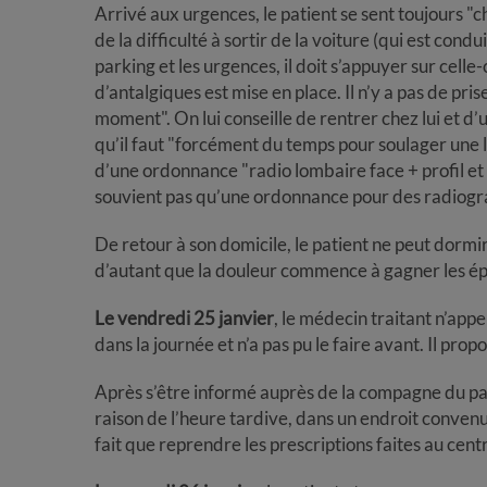
Arrivé aux urgences, le patient se sent toujours "c
de la difficulté à sortir de la voiture (qui est con
parking et les urgences, il doit s’appuyer sur celle
d’antalgiques est mise en place. Il n’y a pas de pri
moment". On lui conseille de rentrer chez lui et d’
qu’il faut "forcément du temps pour soulager une l
d’une ordonnance "radio lombaire face + profil et
souvient pas qu’une ordonnance pour des radiograp
De retour à son domicile, le patient ne peut dormir.
d’autant que la douleur commence à gagner les épau
Le vendredi 25 janvier
, le médecin traitant n’appe
dans la journée et n’a pas pu le faire avant. Il pr
Après s’être informé auprès de la compagne du pa
raison de l’heure tardive, dans un endroit convenu,
fait que reprendre les prescriptions faites au centr