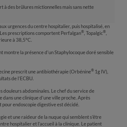
t à des brûlures mictionnelles mais sans nette
 aux urgences du centre hospitalier, puis hospitalisé, en
®
®
 Les prescriptions comportent Perfalgan
, Topalgic
,
ieure à 38,5°C.
nt montre la présence d’un Staphylocoque doré sensible
®
decine prescrit une antibiothérapie (Orbénine
1g IV),
sultats de l’ECBU.
ntes douleurs abdominales. Le chef du service de
 dans une clinique d’une ville proche. Après
t pour endoscopie digestive est décidé.
légie et une raideur de la nuque qui semblent s’être
re hospitalier et l’accueil à la clinique. Le patient