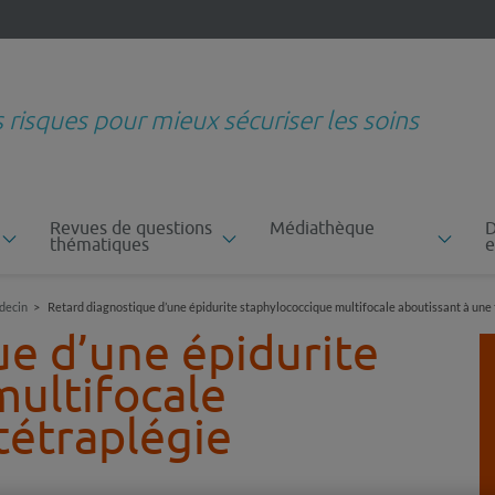
s risques pour mieux sécuriser les soins
Revues de questions
Médiathèque
D
thématiques
e
decin
Retard diagnostique d’une épidurite staphylococcique multifocale aboutissant à une 
ue d’une épidurite
multifocale
tétraplégie