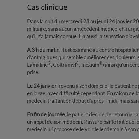
Cas clinique
Dans la nuit du mercredi 23 au jeudi 24 janvier 2
militaire, sans aucun antécédent médico-chirurgica
qu’il n’a jamais connue. Il a aussi la sensation d’avoi
A 3 h du matin
, il est examiné au centre hospitali
d’antalgiques qui semble améliorer ces douleurs. A 
®
®
®
Lamaline
, Coltramyl
, Inexium
) ainsi qu’un cer
prise.
Le 24 janvier
, revenu à son domicile, le patient ne
en large, avec difficulté cependant. En raison de l
médecin traitant en début d’après –midi, mais sans
En fin de journée
, le patient décide de retourner au
un appel de son médecin. Rassuré par le fait que le 
médecin lui propose de le voir le lendemain à son 