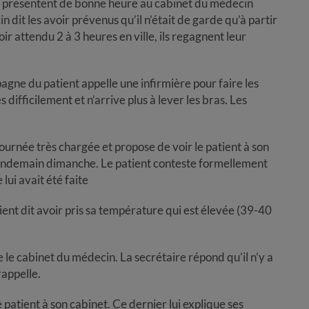
se présentent de bonne heure au cabinet du médecin
in dit les avoir prévenus qu’il n’était de garde qu’à partir
ir attendu 2 à 3 heures en ville, ils regagnent leur
ne du patient appelle une infirmière pour faire les
difficilement et n’arrive plus à lever les bras. Les
journée très chargée et propose de voir le patient à son
 lendemain dimanche. Le patient conteste formellement
 lui avait été faite
tient dit avoir pris sa température qui est élevée (39-40
 le cabinet du médecin. La secrétaire répond qu’il n’y a
rappelle.
e patient à son cabinet. Ce dernier lui explique ses