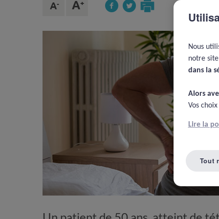
Utilis
Nous util
notre sit
dans la s
Alors ave
Vos choix
Lire la p
Tout 
Un patient de 50 ans, atteint de té