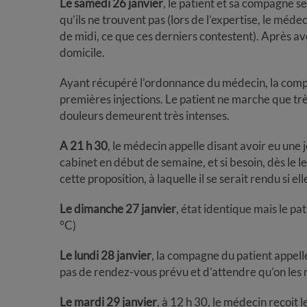
Le samedi 26 janvier
, le patient et sa compagne 
qu’ils ne trouvent pas (lors de l’expertise, le médec
de midi, ce que ces derniers contestent). Après avo
domicile.
Ayant récupéré l’ordonnance du médecin, la compag
premières injections. Le patient ne marche que très 
douleurs demeurent très intenses.
A 21 h 30
, le médecin appelle disant avoir eu une 
cabinet en début de semaine, et si besoin, dès le
cette proposition, à laquelle il se serait rendu si elle
Le dimanche 27 janvier
, état identique mais le pa
°C)
Le lundi 28 janvier
, la compagne du patient appelle
pas de rendez-vous prévu et d’attendre qu’on les 
Le mardi 29 janvier
, à 12 h 30, le médecin reçoit l