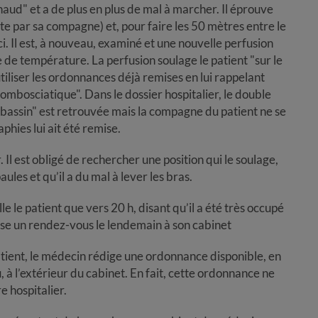
haud" et a de plus en plus de mal à marcher. Il éprouve
duite par sa compagne) et, pour faire les 50 mètres entre le
-ci. Il est, à nouveau, examiné et une nouvelle perfusion
se de température. La perfusion soulage le patient "sur le
utiliser les ordonnances déjà remises en lui rappelant
ombosciatique". Dans le dossier hospitalier, le double
 bassin" est retrouvée mais la compagne du patient ne se
hies lui ait été remise.
 Il est obligé de rechercher une position qui le soulage,
les et qu’il a du mal à lever les bras.
lle le patient que vers 20 h, disant qu’il a été très occupé
opose un rendez-vous le lendemain à son cabinet
tient, le médecin rédige une ordonnance disponible, en
 à l’extérieur du cabinet. En fait, cette ordonnance ne
e hospitalier.