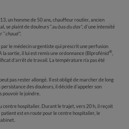
013, un homme de 50 ans, chauffeur routier, ancien
l, se plaint de douleurs "
au bas du dos"
, d’une intensité
r "
chaud"
.
er par le médecin urgentiste qui prescrit une perfusion
®
la sortie, il lui est remis une ordonnance (Biprofénid
,
tificat d’arrêt de travail. La température n’a pas été
 peut pas rester allongé. Il est obligé de marcher de long
a persistance des douleurs, il décide d’appeler son
 pouvoir le joindre.
 centre hospitalier. Durant le trajet, vers 20 h, il reçoit
patient est en route pour le centre hospitalier, le
cabinet.