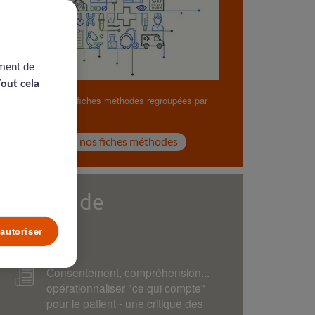
ement de
Tout cela
Retrouvez nos fiches méthodes regroupées par
thématiques.
Voir toutes nos fiches méthodes
Revue de
presse
autoriser
Consentement, compréhension...
opérationnaliser "ce qui compte"
pour le patient - une critique des