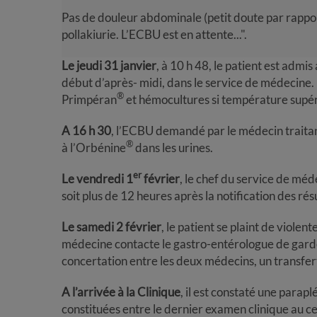
Pas de douleur abdominale (petit doute par rappor
pollakiurie. L’ECBU est en attente...".
Le jeudi 31 janvier
, à 10 h 48, le patient est admis
début d’après- midi, dans le service de médecine.
®
Primpéran
et hémocultures si température supér
A 16 h 30
, l’ECBU demandé par le médecin traita
®
à l’Orbénine
dans les urines.
er
Le vendredi 1
février
, le chef du service de mé
soit plus de 12 heures après la notification des ré
Le samedi 2 février
, le patient se plaint de viole
médecine contacte le gastro-entérologue de garde
concertation entre les deux médecins, un transfer
A l’arrivée à la Clinique
, il est constaté une parap
constituées entre le dernier examen clinique au cent