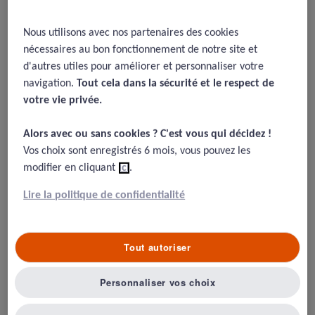
Une collaboration claire entre aide-
Nous utilisons avec nos partenaires des cookies
soignant et infirmier est essentielle pour
nécessaires au bon fonctionnement de notre site et
éviter tout glissement de tâches, qui
d'autres utiles pour améliorer et personnaliser votre
pourrait engager la responsabilité de
navigation.
Tout cela dans la sécurité et le respect de
votre vie privée.​
chacun. La remise des médicaments
constitue un moment particulièrement
Alors avec ou sans cookies ? C'est vous qui décidez !​
délicat.
Vos choix sont enregistrés 6 mois, vous pouvez les
modifier en cliquant
ici
.
Lire la politique de confidentialité
Auteur : La Prévention Médicale & MACSF /
MAJ : 10.10.2025
Illustration en images des
Tout autoriser
conséquences d'un glissement de
tâche
Personnaliser vos choix