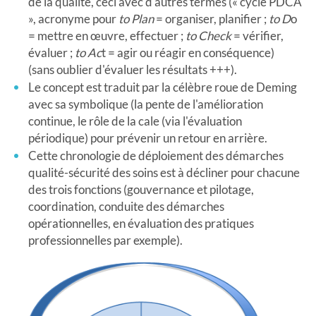
de la qualité, ceci avec d'autres termes (« cycle PDCA
», acronyme pour
to Plan
= organiser, planifier ;
to D
o
= mettre en œuvre, effectuer ;
to Check
= vérifier,
évaluer ;
to Ac
t = agir ou réagir en conséquence)
(sans oublier d'évaluer les résultats +++).
Le concept est traduit par la célèbre roue de Deming
avec sa symbolique (la pente de l'amélioration
continue, le rôle de la cale (via l'évaluation
périodique) pour prévenir un retour en arrière.
Cette chronologie de déploiement des démarches
qualité-sécurité des soins est à décliner pour chacune
des trois fonctions (gouvernance et pilotage,
coordination, conduite des démarches
opérationnelles, en évaluation des pratiques
professionnelles par exemple).