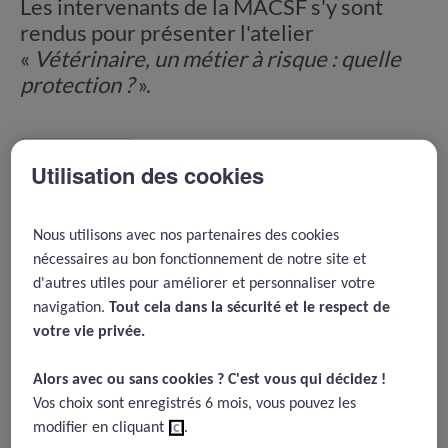
Les intervenants de la MACSF s'y sont
rendus pour présenter l'atelier
«
Vétérinaire, un métier à risque : quelle
protection ?
».
Vétérinaire
Utilisation des cookies
Sommaire
Nous utilisons avec nos partenaires des cookies
nécessaires au bon fonctionnement de notre site et
Panorama du risque professionnel
d'autres utiles pour améliorer et personnaliser votre
navigation.
Tout cela dans la sécurité et le respect de
Des blessures fréquentes
votre vie privée.​
Des outils et méthodes au service de la
sécurité
Alors avec ou sans cookies ? C'est vous qui décidez !​
Vos choix sont enregistrés 6 mois, vous pouvez les
modifier en cliquant
ici
.
Auteur : Dr Ve Michel Baussier, Dr Marie-Christine Moll et Dr Ve