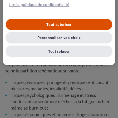
Christelle Teroy-Waysbort /
MAJ : 26.09.2017
Lire la politique de confidentialité
Panorama du risque professionnel
Tout autoriser
Dire que le métier de vétérinaire praticien est un métier
à risque est un truisme. Nombre de dangers présentant
Personnaliser vos choix
une probabilité significative de s’exprimer sous forme
d’événements indésirables graves (EIG) jalonnent
Tout refuser
l’exercice du praticien.
On peut dresser un panorama du risque professionnel
selon la partition schématique suivante:
risques physiques : par agents physiques entraînant
blessures, maladies, invalidité, décès ;
risques psychologiques : surmenage et stress
conduisant au sentiment d’échec, à la fatigue ou bien
même au burn-out ;
risques économiques et financiers, litiges fiscaux ou