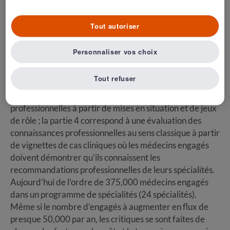
of Medical Specialties (ABMS) initié en 2000, et qui
prévoit sur un cycle de 10 ans une réévaluation en 4
Tout autoriser
parties de la compétence: La partie 1 vérifie la licence
d’exercice, la partie 2 atteste de l’engagement actif du
Personnaliser vos choix
médecin dans des programmes de maintien des
compétences organisés par son collège, la partie 3 est
Tout refuser
appelée expertise cognitive, et vérifie les savoir faire
dans la relation médecin malade et dans les relations
professionnelles à partir de mises en situation et de jeux
de rôle ; la partie 4 correspond à une évaluation des
connaissances professionnelles au sens classique à partir
de vignettes de cas cliniques où les médecins engagés
doivent démontrer qu’ils connaissent les
recommandations professionnelles de leurs spécialités.
Aujourd’hui de l’ordre de 375,000 médecins engagés
dans un programme de spécialités (24 spécialités).
Même si le nombre d’engagés à augmenter en flux de
presque 50,000 par an, les critiques se sont faites de