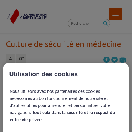
Toggle
navigatio
Culture de sécurité en médecine
Utilisation des cookies
Article précédent ( 10 )
REVENIR À LA LISTE D'ARTICLES
Nous utilisons avec nos partenaires des cookies
Article suivant ( 32 )
nécessaires au bon fonctionnement de notre site et
d'autres utiles pour améliorer et personnaliser votre
navigation.
Tout cela dans la sécurité et le respect de
2003 -
Communication failures:
votre vie privée.​
an insidious contributor to