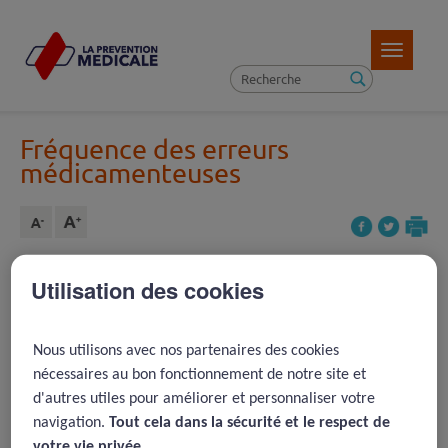
Toggle
navigatio
Fréquence des erreurs
médicamenteuses
Utilisation des cookies
Article précédent ( 25 )
REVENIR À LA LISTE D'ARTICLES
Nous utilisons avec nos partenaires des cookies
Article suivant ( 51 )
nécessaires au bon fonctionnement de notre site et
d'autres utiles pour améliorer et personnaliser votre
navigation.
Tout cela dans la sécurité et le respect de
2005 -
Indications indaptatées
votre vie privée.​