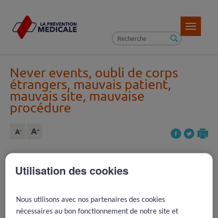
Toggle
navigatio
Never events, oubli de corps
étrangers, mauvais patient,
mauvais site, mauvaise
procédure
Article précédent ( 26 )
Utilisation des cookies
REVENIR À LA LISTE D'ARTICLES
Article suivant ( 9 )
Nous utilisons avec nos partenaires des cookies
nécessaires au bon fonctionnement de notre site et