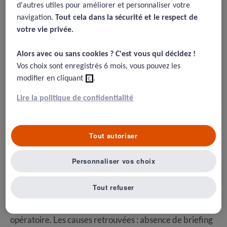
d'autres utiles pour améliorer et personnaliser votre
2014 -
6 erreurs de côté dans
navigation.
Tout cela dans la sécurité et le respect de
les pneumothorax
votre vie privée.​
20/08/2015
Alors avec ou sans cookies ? C'est vous qui décidez !​
Vos choix sont enregistrés 6 mois, vous pouvez les
Miller KE, Mims M, Paull DE, et et al. Wrong-side thoracentesis:
modifier en cliquant
ici
.
Lessons learned from root cause analysis . JAMA Surgery, 11 juin
2014.
Lire la politique de confidentialité
Tout autoriser
Résumé
Personnaliser vos choix
Cette étude US apprécie les erreurs de côté survenues
lors d’une ponction pleurale. 14 cas ont été retrouvés
Tout refuser
sur 7 ans (janvier 2004-décembre 2011), soulignant la
survenue de telles erreurs aussi en dehors du bloc
opératoire. Les causes retrouvées : absence de briefing