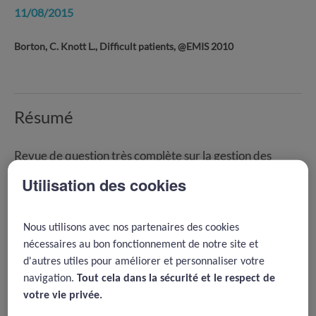
11/08/2015
Borton, C. Knott L., Difficult patients, @EMIS 2010
Résumé
Revue de question très complète sur la gestion des
patients difficiles. En anglais, ces patients difficiles
Utilisation des cookies
s’appellent ‘heartsink’ ; tout est fait dans la construction
de l’argumentaire pour montrer que ces patients ne sont
pas une catégorie à part qui relèverait du pathologique,
Nous utilisons avec nos partenaires des cookies
mais sont la production d’une CONSULTATION
nécessaires au bon fonctionnement de notre site et
DIFFICILE résultant d’une interaction non maîtrisée
d'autres utiles pour améliorer et personnaliser votre
entre trois pôles : le médecin, le système de santé et le
navigation.
Tout cela dans la sécurité et le respect de
patient lui même.
votre vie privée.​