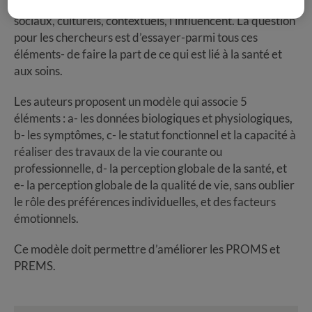
santé, mais relié à lui. D’autres facteurs, politiques,
sociaux, culturels, contextuels, l’influencent. La question
pour les chercheurs est d’essayer-parmi tous ces
éléments- de faire la part de ce qui est lié à la santé et
aux soins.
Les auteurs proposent un modèle qui associe 5
éléments : a- les données biologiques et physiologiques,
b- les symptômes, c- le statut fonctionnel et la capacité à
réaliser des travaux de la vie courante ou
professionnelle, d- la perception globale de la santé, et
e- la perception globale de la qualité de vie, sans oublier
le rôle des préférences individuelles, et des facteurs
émotionnels.
Ce modèle doit permettre d’améliorer les PROMS et
PREMS.