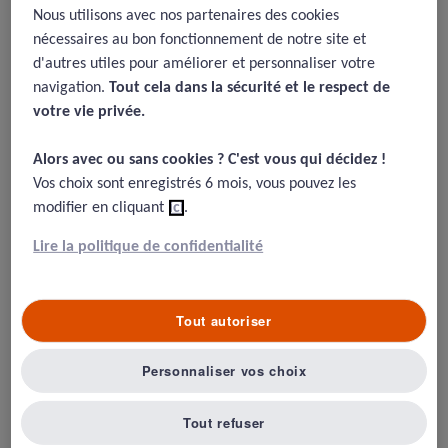
de vie dans les essais cliniques
Nous utilisons avec nos partenaires des cookies
nécessaires au bon fonctionnement de notre site et
17/12/2018
d'autres utiles pour améliorer et personnaliser votre
navigation.
Tout cela dans la sécurité et le respect de
Wilson, I. B., & Cleary, P. D. (1995). Linking clinical variables with
votre vie privée.​
health-related quality of life: a conceptual model of patient
outcomes.
Jama
,
273
(1), 59-65.
Alors avec ou sans cookies ? C'est vous qui décidez !​
Vos choix sont enregistrés 6 mois, vous pouvez les
modifier en cliquant
ici
.
Résumé
Lire la politique de confidentialité
L’évaluation de la Qualité de vie est de plus en plus
utilisée dans les essais cliniques, et la recherche sur la
Tout autoriser
Qualité des soins. On sait ces évaluations valides et
fiables. Pour autant, on manque de modèle sur ce qui lie
Personnaliser vos choix
le soin avec l’impact sur la qualité de vie.
Tout refuser
Le modèle de qualité de vie est distinct du modèle de