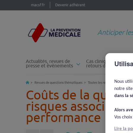
macsf.fr
Devenir adhérent
Anticiper le
Actualités, revues de
Cas cliniques et
Utilis
presse et événements
retours d'expérience
Nous util
Revues de questions thématiques
Toutes les revues de questions
notre sit
Coûts de la qualité
dans la s
risques associés a
Alors ave
performance
Vos choix
Lire la p