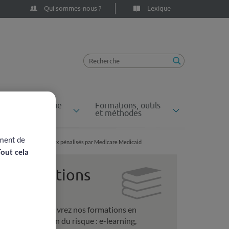
Qui sommes-nous ?
Lexique
ossiers du risque
Formations, outils
n santé
et méthodes
ement de
e paradoxe des hôpitaux pénalisés par Medicare Medicaid
Tout cela
Formations
Découvrez nos formations en
gestion du risque : e-learning,