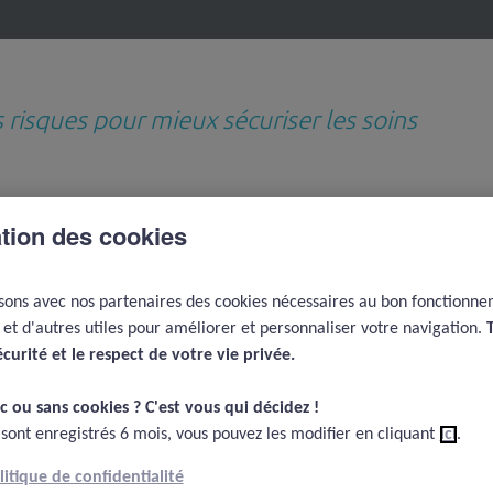
s risques pour mieux sécuriser les soins
Revues de questions
Médiathèque
D
ation des cookies
thématiques
e
isons avec nos partenaires des cookies nécessaires au bon fonctionn
Coûts de la qualité et de la non qualité, risques associés au paiement à la performance
L
e et d'autres utiles pour améliorer et personnaliser votre navigation.
 et de la non qualité,
écurité et le respect de votre vie privée.​
u paiement à la
c ou sans cookies ? C'est vous qui décidez !​
 sont enregistrés 6 mois, vous pouvez les modifier en cliquant
ici
.
olitique de confidentialité