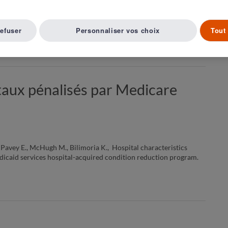
refuser
Personnaliser vos choix
Tout 
Article suivant ( 11 )
A LISTE D'ARTICLES
taux pénalisés par Medicare
Pavey E., McHugh M., Bilimoria K., Hospital characteristics
edicaid services hospital-acquired condition reduction program.