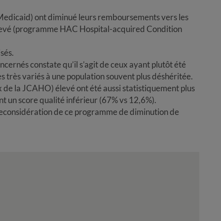
edicaid) ont diminué leurs remboursements vers les
 élevé (programme HAC Hospital-acquired Condition
sés.
cernés constate qu’il s’agit de ceux ayant plutôt été
es très variés à une population souvent plus déshéritée.
x de la JCAHO) élevé ont été aussi statistiquement plus
t un score qualité inférieur (67% vs 12,6%).
 reconsidération de ce programme de diminution de