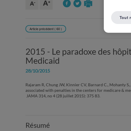
Tout 
Article précédent ( 60 )
REVENIR À L
2015 -
Le paradoxe des hôpi
Medicaid
28/10/2015
Rajaram R, Chung JW, Kinnier CV, Barnard C., Mohanty S., 
associated with penalties in the centers for medicare & m
JAMA 314, no 4 (28 juillet 2015): 375 83.
Résumé