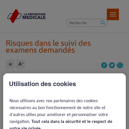
Toggle
navigatio
Risques dans le suivi des
examens demandés
Utilisation des cookies
Article précédent ( 22 )
REVENIR À LA LISTE D'ARTICLES
Nous utilisons avec nos partenaires des cookies
Article suivant ( 4 )
nécessaires au bon fonctionnement de notre site et
d'autres utiles pour améliorer et personnaliser votre
2015 -
Les problèmes de
navigation.
Tout cela dans la sécurité et le respect de
votre vie privée.​