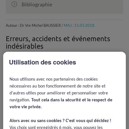
Bibliographie
Auteur : Dr Vre Michel BAUSSIER /
MAJ : 15.03.2018
Erreurs, accidents et événements
indésirables
Nous partons nécessairement des expériences vécues,
Utilisation des cookies
c’est à dire des événements. Les situations idéales ne
sont faites que d’événements désirables. Pourtant
l’activité humaine est jalonnée d’erreurs et d’accidents
Nous utilisons avec nos partenaires des cookies
qui sont autant de dysfonctionnements qu’en médecine,
nécessaires au bon fonctionnement de notre site et
en médecine vétérinaire pour ce qui nous préoccupe,
d'autres utiles pour améliorer et personnaliser votre
qu’il faut s’attacher à empêcher. On isole ainsi par
navigation.
Tout cela dans la sécurité et le respect de
l’analyse les erreurs évitables. L’erreur n’est pas
votre vie privée.​
forcément fautive. Dans une approche qualité-sécurité
ayant pour objectif la prévention des événements
Alors avec ou sans cookies ? C'est vous qui décidez !​
indésirables, l’erreur doit être appréhendée comme un
Vos choix sont enregistrés 6 mois, vous pouvez les