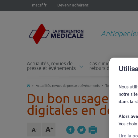
macsf.fr
Devenir adhérent
Anticiper le
Actualités, revues de
Cas cliniques et
Utilis
presse et événements
retours d'expérience
Actualités, revues de presse et événements
Toutes les actualités
Nous util
Du bon usage des 
notre sit
dans la s
digitales en dentis
Alors ave
Vos choix
Lire la p