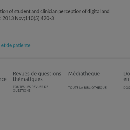
on of student and clinician perception of digital and
t
. 2013 Nov;110(5):420-3
 et de patiente
Revues de questions
Médiathèque
Do
nce
thématiques
en
TOUTES LES REVUES DE
TOUTE LA BIBLIOTHÈQUE
DOS
QUESTIONS