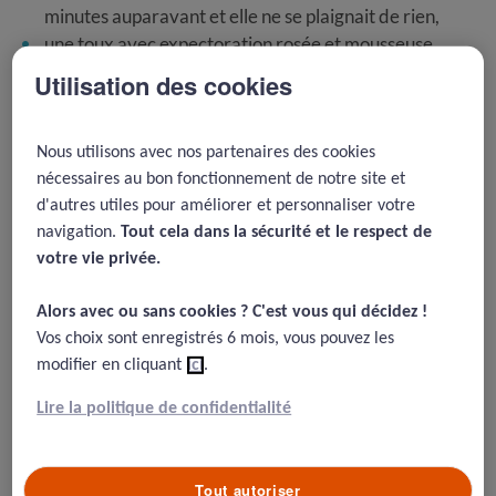
minutes auparavant et elle ne se plaignait de rien,
une toux avec expectoration rosée et mousseuse,
une cyanose des extrémités (mains et lèvres),
Utilisation des cookies
la patiente ne décrit pas de douleur thoracique.
L’IDE demande à l’aide-soignante d’appeler le médecin
Nous utilisons avec nos partenaires des cookies
des urgences, d’approcher le chariot d’urgence, et
nécessaires au bon fonctionnement de notre site et
mesure les paramètres de surveillance attendus dans le
d'autres utiles pour améliorer et personnaliser votre
cadre d’une prise en charge d’un patient en urgence, à
navigation.
Tout cela dans la sécurité et le respect de
savoir :
votre vie privée.​
une tension artérielle à 183/98 mm de Hg,
Alors avec ou sans cookies ? C'est vous qui décidez !​
une tachycardie à 135 pulsations par minute,
Vos choix sont enregistrés 6 mois, vous pouvez les
une température à 37,6° C,
modifier en cliquant
ici
.
une saturation en oxygène à 83 % en air ambiant,
une fréquence respiratoire à 30 par minute, avec des
Lire la politique de confidentialité
amplitudes superficielles abdomino-thoraciques et
des battements des ailes du nez,
un score de Glasgow à 12,
Tout autoriser