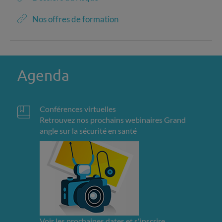
Nos offres de formation
Agenda
Conférences virtuelles
Retrouvez nos prochains webinaires Grand
angle sur la sécurité en santé
Voir les prochaines dates et s'inscrire