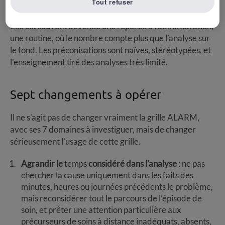
Tout refuser
montre de grandes faiblesses.
Elle est souvent devenue une réponse à l’administration,
une routine, où le nombre compte plus que l’analyse sur
le fond. Les préconisations sont naïves, stéréotypées, et
l’enseignement tiré des analyses très limité.
Sept changements à opérer
Il ne s’agit pas de changer vraiment la grille ALARM,
avec ses 7 domaines à investiguer, mais de changer
sérieusement l’usage de cette grille.
Agrandir le
temps
considéré dans l’analyse
: ne pas
chercher la cause uniquement dans les faits des
minutes, heures ou journées précédents le problème,
mais reconsidérer tout le parcours de l’épisode de
soin, et prêter une attention particulière aux
précurseurs de soins à distance inadéquats, absents,