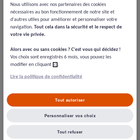
Un nouveau concept ?
Nous utilisons avec nos partenaires des cookies
Les raisons du burn-out des patients
nécessaires au bon fonctionnement de notre site et
d'autres utiles pour améliorer et personnaliser votre
Une réalité ?
navigation.
Tout cela dans la sécurité et le respect de
Quelles solutions pour l'éviter ?
votre vie privée.​
Alors avec ou sans cookies ? C'est vous qui décidez !​
Auteur : le Pr René AMALBERTI, Docteur en psychologie des processus
Vos choix sont enregistrés 6 mois, vous pouvez les
cognitifs, ancien conseiller HAS /
MAJ : 07.05.2025
modifier en cliquant
ici
.
Un nouveau concept ?
Lire la politique de confidentialité
Cet article reprend une idée assez innovante d’Albert
Wu, une des plus grandes signatures sur les questions
Tout autoriser
d’erreur, de
médecin seconde victime
, et du burn-out
(Wu 2025).
Personnaliser vos choix
Le burn-out est défini comme un syndrome en lien avec
le produit d’un stress ressenti au travail produisant un
Tout refuser
débordement émotionnel, une dépersonnalisation et