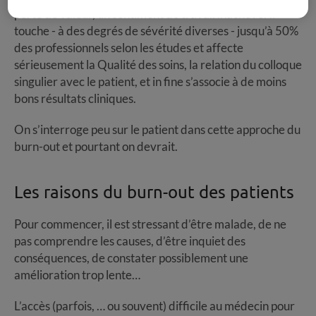
perte de valeur, un sentiment de travail inachevé. Il
touche - à des degrés de sévérité diverses - jusqu’à 50%
des professionnels selon les études et affecte
sérieusement la Qualité des soins, la relation du colloque
singulier avec le patient, et in fine s’associe à de moins
bons résultats cliniques.
On s’interroge peu sur le patient dans cette approche du
burn-out et pourtant on devrait.
Les raisons du burn-out des patients
Pour commencer, il est stressant d’être malade, de ne
pas comprendre les causes, d’être inquiet des
conséquences, de constater possiblement une
amélioration trop lente…
L’accès (parfois, … ou souvent) difficile au médecin pour