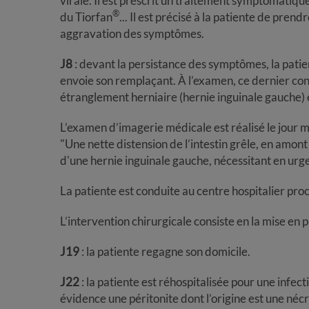
virale. Il est prescrit un traitement symptomatiqu
®
du Tiorfan
... Il est précisé à la patiente de prend
aggravation des symptômes.
J8
: devant la persistance des symptômes, la patie
envoie son remplaçant. À l’examen, ce dernier con
étranglement herniaire (hernie inguinale gauche)
L’examen d’imagerie médicale est réalisé le jour m
"Une nette distension de l’intestin grêle, en amon
d'une hernie inguinale gauche, nécessitant en urge
La patiente est conduite au centre hospitalier proc
L’intervention chirurgicale consiste en la mise en
J19
: la patiente regagne son domicile.
J22
: la patiente est réhospitalisée pour une infec
évidence une péritonite dont l’origine est une nécr