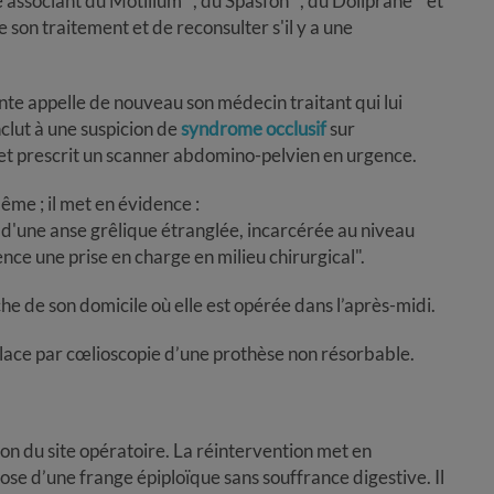
e associant du Motilium
, du Spasfon
, du Doliprane
et
re son traitement et de reconsulter s'il y a une
nte appelle de nouveau son médecin traitant qui lui
clut à une suspicion de
syndrome occlusif
sur
 et prescrit un scanner abdomino-pelvien en urgence.
ême ; il met en évidence :
t d'une anse grêlique étranglée, incarcérée au niveau
nce une prise en charge en milieu chirurgical".
he de son domicile où elle est opérée dans l’après-midi.
 place par cœlioscopie d’une prothèse non résorbable.
tion du site opératoire. La réintervention met en
ose d’une frange épiploïque sans souffrance digestive. Il