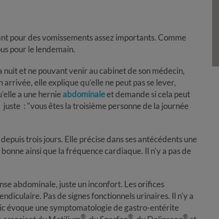
ant pour des vomissements assez importants. Comme
vous pour le lendemain.
la nuit et ne pouvant venir au cabinet de son médecin,
rrivée, elle explique qu’elle ne peut pas se lever,
u’elle a une hernie
abdominale
et demande si cela peut
juste : "vous êtes la troisième personne de la journée
epuis trois jours. Elle précise dans ses antécédents une
t bonne ainsi que la fréquence cardiaque. Il n'y a pas de
nse abdominale, juste un inconfort. Les orifices
endiculaire. Pas de signes fonctionnels urinaires. Il n'y a
tic évoque une symptomatologie de gastro-entérite
®
®
®