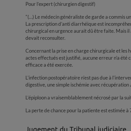
Pour l’expert (chirurgien digestif)
"(…) Le médecin généraliste de garde a commis une
La prescription d’anti diarrhéique est incompréhens
chirurgical en urgence aurait dû être faite. Mais i
devait reconsulter.
Concernant la prise en charge chirurgicale et les h
actes effectués est justifié, aucune erreur n’a été
efficace a été exercée.
L'infection postopératoire n'est pas due à l'interven
digestive, une simple ischémie avec récupération
L’épiploon a vraisemblablement nécrosé par la suit
La perte de chance pour la patiente est estimée à 
Jugement du Tribunal judiciaire