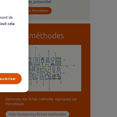
webinar, présentiel.
Voir toutes nos formations
ement de
Tout cela
Fiches méthodes
autoriser
Retrouvez nos fiches méthodes regroupées par
thématiques.
Voir toutes nos fiches méthodes