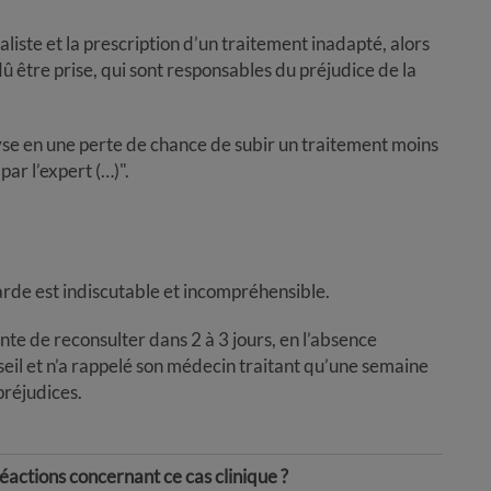
liste et la prescription d’un traitement inadapté, alors
û être prise, qui sont responsables du préjudice de la
lyse en une perte de chance de subir un traitement moins
par l’expert (…)".
rde est indiscutable et incompréhensible.
iente de reconsulter dans 2 à 3 jours, en l’absence
nseil et n’a rappelé son médecin traitant qu’une semaine
préjudices.
éactions concernant ce cas clinique ?