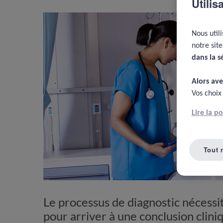
Utilis
Nous util
notre sit
dans la s
Alors ave
Vos choix
Lire la p
Tout 
Le processus de diagnostic nécess
pour arriver à une conclusion clin