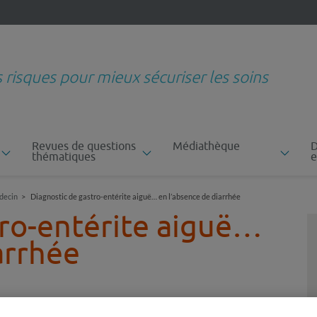
s risques pour mieux sécuriser les soins
Revues de questions
Médiathèque
D
thématiques
e
decin
Diagnostic de gastro-entérite aiguë… en l’absence de diarrhée
tro-entérite aiguë…
arrhée