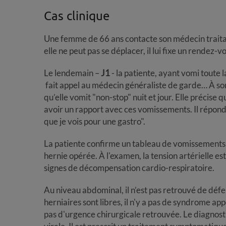
Cas clinique
Une femme de 66 ans contacte son médecin trait
elle ne peut pas se déplacer, il lui fixe un rendez-
Le lendemain –
J1
- la patiente, ayant vomi toute 
fait appel au médecin généraliste de garde… À son a
qu’elle vomit "non-stop" nuit et jour. Elle précise q
avoir un rapport avec ces vomissements. Il répond 
que je vois pour une gastro".
La patiente confirme un tableau de vomissements d
hernie opérée. À l'examen, la tension artérielle es
signes de décompensation cardio-respiratoire.
Au niveau abdominal, il n’est pas retrouvé de défe
herniaires sont libres, il n'y a pas de syndrome app
pas d'urgence chirurgicale retrouvée. Le diagnos