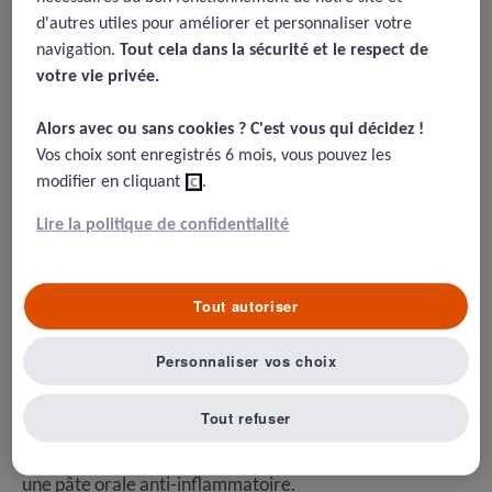
Auteur : Dr Vre Michel BAUSSIER /
MAJ : 17.10.2017
d'autres utiles pour améliorer et personnaliser votre
navigation.
Tout cela dans la sécurité et le respect de
Cas clinique
votre vie privée.​
L’examen et les injections sont pratiqués à l’extérieur du
Alors avec ou sans cookies ? C'est vous qui décidez !​
box ; l’encolure est propre ; des seringues et aiguilles
Vos choix sont enregistrés 6 mois, vous pouvez les
stériles à usage unique sont utilisées.
modifier en cliquant
ici
.
Le vétérinaire et la propriétaire du cheval ne sont pas
Lire la politique de confidentialité
d’accord a posteriori sur la réalisation ou non d’une
aseptisation de la peau à l’aide de compresses
alcoolisées.
Tout autoriser
Dès le lendemain matin, samedi 18 avril à 8h, un
Personnaliser vos choix
gonflement sur le plat de l’encolure est constaté du côté
droit. Le vétérinaire est immédiatement prévenu, il
Tout refuser
évoque une réaction inflammatoire post-vaccinale et
prescrit sans se déplacer des soins locaux externes et
une pâte orale anti-inflammatoire.