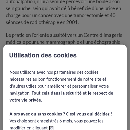
autopalpation, il lui a semblé percevoir une boule à son
sein gauche, sein qui avait déjà bénéficié d’une prise en
charge pour un cancer avec une tumorectomie et 40
séances de radiothérapie en 2001.
Le praticien l’oriente aussitôt vers un Centre d’imagerie
médicale pour une mammographie et une échographie,
et lui demande de prendre RDV avec un chirurgien
Utilisation des cookies
spécialisé en sénologie.
La mammographie montrera une image classée ACR5
Nous utilisons avec nos partenaires des cookies
qui justifiera la réalisation d’une biopsie sous
nécessaires au bon fonctionnement de notre site et
échographie. Cette dernière objectivera une pathologie
d'autres utiles pour améliorer et personnaliser votre
tumorale maligne.
navigation.
Tout cela dans la sécurité et le respect de
votre vie privée.​
Le chirurgien consulté en urgence proposera un
traitement chirurgical, et précise qu’il souhaite
Alors avec ou sans cookies ? C'est vous qui décidez !​
présenter le dossier en réunion de concertation
Vos choix sont enregistrés 6 mois, vous pouvez les
pluridisciplinaire (RCP) pour retenir en équipe la
modifier en cliquant
ici
.