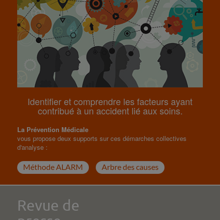
Identifier et comprendre les facteurs ayant
contribué à un accident lié aux soins.
La Prévention Médicale
vous propose deux supports sur ces démarches collectives
d'analyse :
Méthode ALARM
Arbre des causes
Revue de