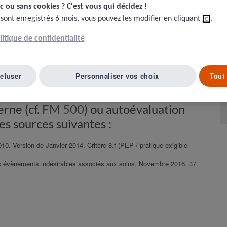
issements
- Fiche
c ou sans cookies ? C'est vous qui décidez !​
 sont enregistrés 6 mois, vous pouvez les modifier en cliquant
ici
.
olitique de confidentialité
refuser
Personnaliser vos choix
Tout 
 d'évaluation destiné à structurer une
erne (cf.
FM 500
) ou autoévaluation
 des sources suivantes :
0. Version de Janvier 2014. Critère 8.f (PEP / pratique exigible
s évènements indésirables associés aux soins. Novembre 2016. 37