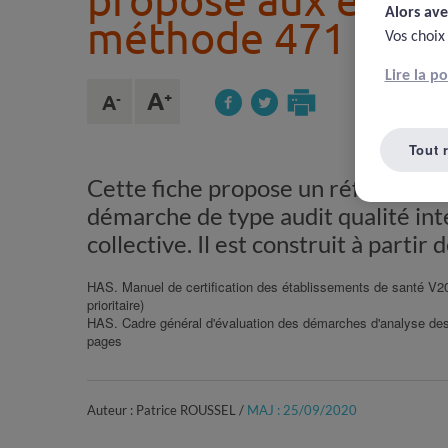
proposé aux établ
Alors ave
méthode 471
Vos choix
Lire la p
Tout 
Cette fiche propose un référentiel
démarche de type audit qualité int
collective. Il est construit à partir
HAS. Manuel de certification des établissements de santé V201
prioritaire)
HAS. Cadre général d'évaluation des démarches d'analyse de
pages
Auteur : Patrice ROUSSEL /
MAJ : 25/09/2020