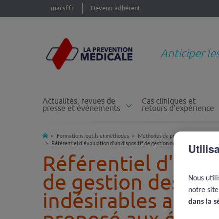
macsf.fr
Devenir adhérent
Anticiper le
Actualités, revues de
Cas cliniques et
presse et événements
retours d'expérience
Formations, outils et méthodes
Méthodes de prévention
Evalua
Référentiel d'évaluation d'un dispositif de gestion des événements ind
Utilis
Référentiel d'évalu
de gestion des é
Nous util
notre sit
indésirables associ
dans la s