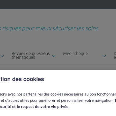
s risques pour mieux sécuriser les soins
Revues de questions
Médiathèque
D
thématiques
e
tion du dispositif institutionnel de gestion des risques a posteriori
ésirables associés aux soins (EIAS) proposé aux établissements
ation des cookies
ation d'un dispositif
vénements
isons avec nos partenaires des cookies nécessaires au bon fonctionn
e et d'autres utiles pour améliorer et personnaliser votre navigation.
és aux soins (EIAS)
écurité et le respect de votre vie privée.​