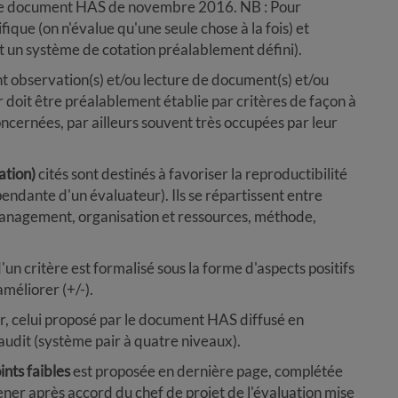
 le document HAS de novembre 2016. NB : Pour
fique (on n'évalue qu'une seule chose à la fois) et
 un système de cotation préalablement défini).
 observation(s) et/ou lecture de document(s) et/ou
r doit être préalablement établie par critères de façon à
ncernées, par ailleurs souvent très occupées par leur
ation)
cités sont destinés à favoriser la reproductibilité
pendante d'un évaluateur). Ils se répartissent entre
, management, organisation et ressources, méthode,
d'un critère est formalisé sous la forme d'aspects positifs
améliorer (+/-).
ir, celui proposé par le document HAS diffusé en
udit (système pair à quatre niveaux).
ints faibles
est proposée en dernière page, complétée
mener après accord du chef de projet de l'évaluation mise