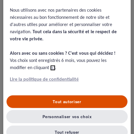
2018 -
Pas facile pour les
internes de signaler les mauvais
Nous utilisons avec nos partenaires des cookies
nécessaires au bon fonctionnement de notre site et
professionnels
d'autres utiles pour améliorer et personnaliser votre
09/05/2018
navigation.
Tout cela dans la sécurité et le respect de
votre vie privée.​
Wong BM, Ginsburg S. Speaking up against unsafe unprofessional
behaviours: the diffculty in knowing when and how
BMJ Qual Saf
Alors avec ou sans cookies ? C'est vous qui décidez !​
2017;26:859–862.
Vos choix sont enregistrés 6 mois, vous pouvez les
modifier en cliquant
ici
.
Lire la politique de confidentialité
Résumé
Tout autoriser
Cette équipe de Toronto part du triste constat que les
internes Canadiens sont plus souvent confrontés à des
Personnaliser vos choix
mauvaises pratiques de leurs aînés qu’à des EIG.
Pourtant, ils ne signalent que rarement ces mauvaises
pratiques, bien moins qu’ils ne signalent les EIG (46 Vs
Tout refuser