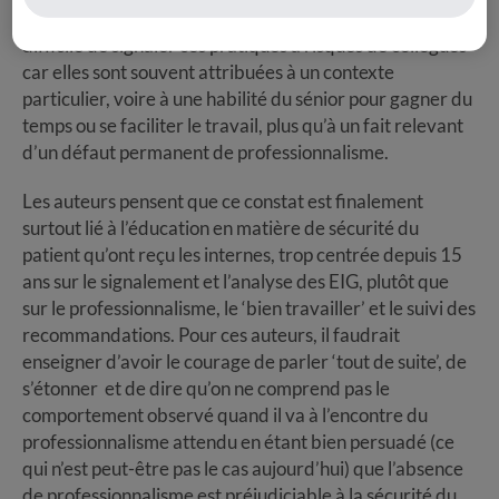
71%). Ce fait n’est pas isolé, ni nouveau ; il semble
difficile de signaler ces pratiques à risques de collègues
car elles sont souvent attribuées à un contexte
particulier, voire à une habilité du sénior pour gagner du
temps ou se faciliter le travail, plus qu’à un fait relevant
d’un défaut permanent de professionnalisme.
Les auteurs pensent que ce constat est finalement
surtout lié à l’éducation en matière de sécurité du
patient qu’ont reçu les internes, trop centrée depuis 15
ans sur le signalement et l’analyse des EIG, plutôt que
sur le professionnalisme, le ‘bien travailler’ et le suivi des
recommandations. Pour ces auteurs, il faudrait
enseigner d’avoir le courage de parler ‘tout de suite’, de
s’étonner et de dire qu’on ne comprend pas le
comportement observé quand il va à l’encontre du
professionnalisme attendu en étant bien persuadé (ce
qui n’est peut-être pas le cas aujourd’hui) que l’absence
de professionnalisme est préjudiciable à la sécurité du