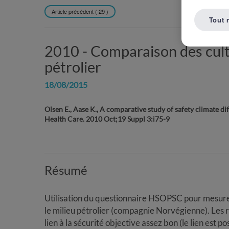
Article précédent ( 29 )
REVENIR À L
Tout 
2010 -
Comparaison des cult
pétrolier
18/08/2015
Olsen E., Aase K., A comparative study of safety climate di
Health Care. 2010 Oct;19 Suppl 3:i75-9
Résumé
Utilisation du questionnaire HSOPSC pour mesurer
le milieu pétrolier (compagnie Norvégienne). Les r
lien à la sécurité objective assez bon (le lien est p