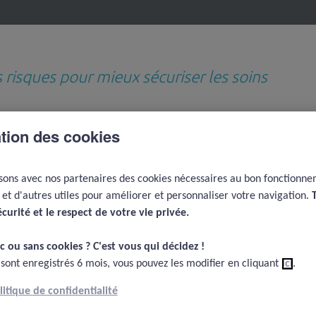
s risques pour mieux sécuriser les soins
ation des cookies
Revues de questions
Médiathèque
D
thématiques
e
isons avec nos partenaires des cookies nécessaires au bon fonctionn
e et d'autres utiles pour améliorer et personnaliser votre navigation.
Culture de sécurité en médecine
Comparaison des cultures entre milieu medical et pétro
écurité et le respect de votre vie privée.​
té en médecine
c ou sans cookies ? C'est vous qui décidez !​
 sont enregistrés 6 mois, vous pouvez les modifier en cliquant
ici
.
olitique de confidentialité