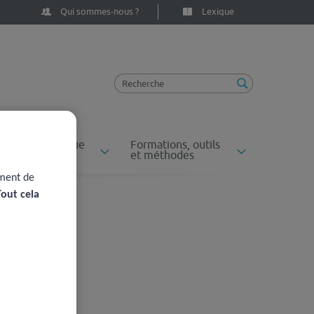
Qui sommes-nous ?
Lexique
ossiers du risque
Formations, outils
n santé
et méthodes
ement de
Tout cela
lier