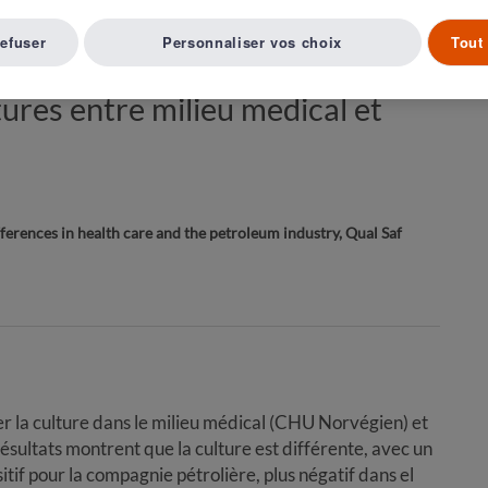
Article suivant ( 13 )
A LISTE D'ARTICLES
refuser
Personnaliser vos choix
Tout 
ures entre milieu medical et
fferences in health care and the petroleum industry, Qual Saf
 la culture dans le milieu médical (CHU Norvégien) et
ésultats montrent que la culture est différente, avec un
ositif pour la compagnie pétrolière, plus négatif dans el