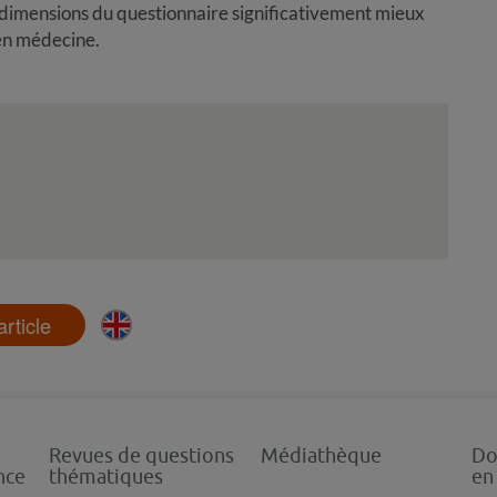
 dimensions du questionnaire significativement mieux
’en médecine.
'article
Revues de questions
Médiathèque
Do
nce
thématiques
en