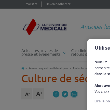
macsf.fr
Devenir adhérent
Anticiper le
Utilis
Actualités, revues de
Cas cliniques et
presse et événements
retours d'expérience
Nous util
notre sit
Revues de questions thématiques
Toutes les revues de questions
dans la s
Culture de sécuri
Alors ave
Vos choix
Lire la p