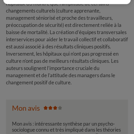
hôpitaux US montre que l’amplitude de certains
changements culturels (culture apprenante,
management séniorisé et proche des travailleurs,
préoccupation de sécurité) est directement reliée à la
baisse de mortalité. La création d’équipes transversales
interservices pour aider le travail collectif et collaboratif
est aussi associé à des résultats cliniques positifs.
Inversement, les hôpitaux qui n’ont pas progressé en
culture n’ont pas de meilleurs résultats cliniques. Les
auteurs soulignent l’importance cruciale du
management et de l’attitude des managers dans le
changement positif de culture.
Mon avis
Mon avis : intéressante synthèse par un psycho-
sociologue connu et très impliqué dans les théories