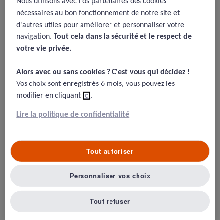
Nous utilisons avec nos partenaires des cookies
nécessaires au bon fonctionnement de notre site et
29/08/2018
d'autres utiles pour améliorer et personnaliser votre
navigation.
Tout cela dans la sécurité et le respect de
Mannion R, Smith J. Hospital culture and clinical performance:
where next?
BMJ Qual Saf
Published Online First: doi:10.1136/
votre vie privée.​
bmjqs-2017-007668
Alors avec ou sans cookies ? C'est vous qui décidez !​
Vos choix sont enregistrés 6 mois, vous pouvez les
modifier en cliquant
ici
.
Résumé
Lire la politique de confidentialité
On parle beaucoup de culture de sécurité depuis
quelques années, mais quels sont les résultats objectifs
Tout autoriser
des actions d’amélioration de la culture ? Une revue de
question récente a montré des liens objectifs avec les
Personnaliser vos choix
résultats cliniques (Braithwaite et al, BMJ open 2017).
Tout refuser
Certaines études récentes confortent ce travail.
Notamment, une étude réalisée sur 2 ans dans 10