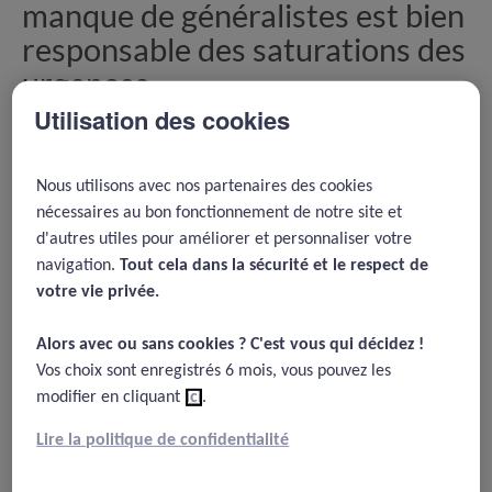
manque de généralistes est bien
responsable des saturations des
urgences
Utilisation des cookies
02/03/2021
Parkinson B, Meacock R, Checkland K, et al How sensitive are
Nous utilisons avec nos partenaires des cookies
avoidable emergency department attendances to primary care
nécessaires au bon fonctionnement de notre site et
quality? Retrospective observational study BMJ Quality &
Safety Published Online First: 03 November
d'autres utiles pour améliorer et personnaliser votre
2020. doi: 10.1136/bmjqs-2020-011651
navigation.
Tout cela dans la sécurité et le respect de
votre vie privée.​
Alors avec ou sans cookies ? C'est vous qui décidez !​
Résumé
Vos choix sont enregistrés 6 mois, vous pouvez les
modifier en cliquant
ici
.
On dit souvent que la mauvaise organisation des gardes
Lire la politique de confidentialité
en soins primaires et le manque de généralistes se
répercutent sur les urgences et expliquent en grande