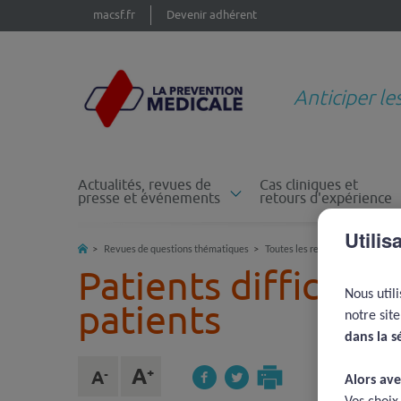
macsf.fr
Devenir adhérent
Anticiper le
Actualités, revues de
Cas cliniques et
presse et événements
retours d'expérience
Utilis
Revues de questions thématiques
Toutes les revues de questions
Patients difficiles,
Nous util
patients
notre sit
dans la s
Alors ave