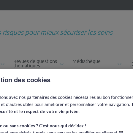
s risques pour mieux sécuriser les soins
Revues de questions
Médiathèque
D
thématiques
e
ation des cookies
Patients difficiles, conflits avec les patients
Classification des erreurs des patients
 conflits avec les
isons avec nos partenaires des cookies nécessaires au bon fonctionn
e et d'autres utiles pour améliorer et personnaliser votre navigation.
écurité et le respect de votre vie privée.​
c ou sans cookies ? C'est vous qui décidez !​