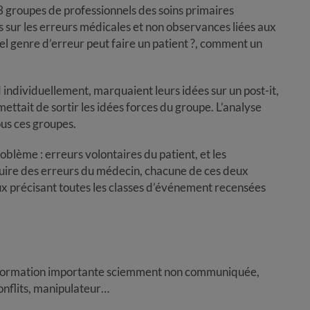
3 groupes de professionnels des soins primaires
ts sur les erreurs médicales et non observances liées aux
el genre d’erreur peut faire un patient ?, comment un
 individuellement, marquaient leurs idées sur un post-it,
mettait de sortir les idées forces du groupe. L’analyse
ous ces groupes.
oblème : erreurs volontaires du patient, et les
duire des erreurs du médecin, chacune de ces deux
ux précisant toutes les classes d’événement recensées
information importante sciemment non communiquée,
onflits, manipulateur…