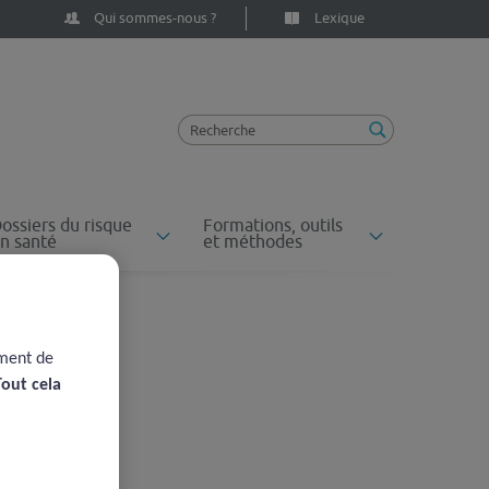
Qui sommes-nous ?
Lexique
ossiers du risque
Formations, outils
n santé
et méthodes
ement de
Tout cela