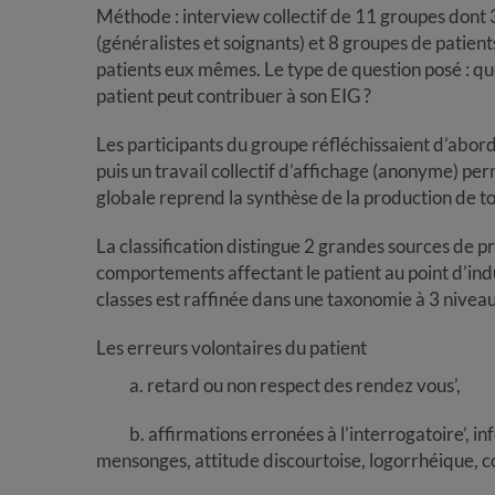
Méthode : interview collectif de 11 groupes dont 
(généralistes et soignants) et 8 groupes de patien
patients eux mêmes. Le type de question posé : qu
patient peut contribuer à son EIG ?
Les participants du groupe réfléchissaient d’abord
puis un travail collectif d’affichage (anonyme) per
globale reprend la synthèse de la production de t
La classification distingue 2 grandes sources de pr
comportements affectant le patient au point d’in
classes est raffinée dans une taxonomie à 3 nivea
Les erreurs volontaires du patient
a. retard ou non respect des rendez vous’,
b. affirmations erronées à l’interrogatoire’, 
mensonges, attitude discourtoise, logorrhéique, c