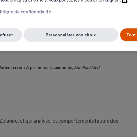
 sont enregistrés 6 mois, vous pouvez les modifier en cliquant
ici
.
olitique de confidentialité
Article suivant ( 8 )
A LISTE D'ARTICLES
refuser
Personnaliser vos choix
Tout 
reurs des patients
, Patient error : A preliminary taxonomy,
Ann Fam Med
e Zélande, et qui analyse les comportements fautifs des