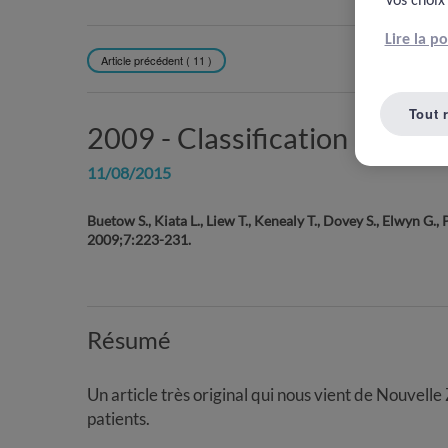
Vos choix
Lire la p
Article précédent ( 11 )
REVENIR À L
Tout 
2009 -
Classification des er
11/08/2015
Buetow S., Kiata L., Liew T., Kenealy T., Dovey S., Elwyn G.
2009;7:223-231.
Résumé
Un article très original qui nous vient de Nouvell
patients.