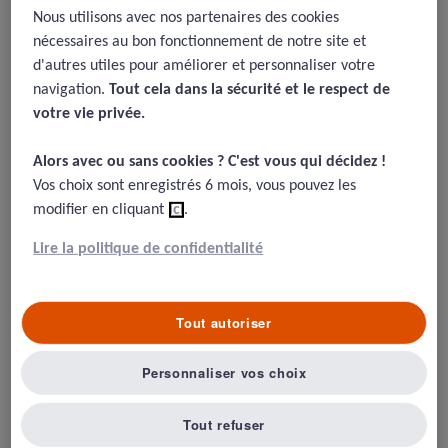
PROM sur les signes de nausées
Nous utilisons avec nos partenaires des cookies
et vomissements dans le
nécessaires au bon fonctionnement de notre site et
d'autres utiles pour améliorer et personnaliser votre
traitement par calcimimétique
navigation.
Tout cela dans la sécurité et le respect de
de l’hyperparathyroidisme
votre vie privée.​
24/12/2018
Alors avec ou sans cookies ? C'est vous qui décidez !​
Vos choix sont enregistrés 6 mois, vous pouvez les
McHorney, C. A., Bensink, M. E., Burke, L. B., Belozeroff, V., &
Gwaltney, C. (2017). Development and psychometric validation of
modifier en cliquant
ici
.
the Nausea/Vomiting Symptom Assessment patient-reported
outcome (PRO) instrument for adults with secondary
Lire la politique de confidentialité
hyperparathyroidism.
Journal of patient-reported outcomes
,
2
(1),
6.
Tout autoriser
Personnaliser vos choix
Résumé
Tout refuser
Le questionnaire permet d’établir trois scores : le