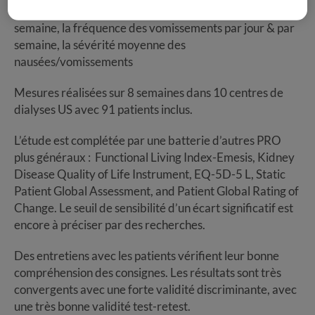
nombre de jour de récurrence du symptôme par
semaine, la fréquence des vomissements par jour & par
semaine, la sévérité moyenne des
nausées/vomissements
Mesures réalisées sur 8 semaines dans 10 centres de
dialyses US avec 91 patients inclus.
L’étude est complétée par une batterie d’autres PRO
plus généraux : Functional Living Index-Emesis, Kidney
Disease Quality of Life Instrument, EQ-5D-5 L, Static
Patient Global Assessment, and Patient Global Rating of
Change. Le seuil de sensibilité d’un écart significatif est
encore à préciser par des recherches.
Des entretiens avec les patients vérifient leur bonne
compréhension des consignes. Les résultats sont très
convergents avec une forte validité discriminante, avec
une très bonne validité test-retest.