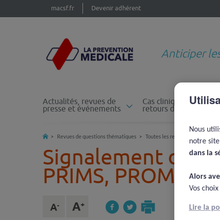
macsf.fr
Devenir adhérent
Anticiper le
Utilis
Actualités, revues de
Cas cliniques et
presse et événements
retours d'expérience
Nous util
Revues de questions thématiques
Toutes les revues de questions
notre sit
Signalement des EI
dans la s
PRIMS, PROMS, P
Alors ave
Vos choix
Lire la p