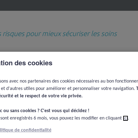
s risques pour mieux sécuriser les soins
ation des cookies
Revues de questions
Médiathèque
D
thématiques
e
isons avec nos partenaires des cookies nécessaires au bon fonctionn
Signalement des EIG par les patients, PRIMS, PROMS, PREMS
Le management par les ré
e et d'autres utiles pour améliorer et personnaliser votre navigation.
G par les patients,
écurité et le respect de votre vie privée.​
REMS
c ou sans cookies ? C'est vous qui décidez !​
 sont enregistrés 6 mois, vous pouvez les modifier en cliquant
ici
.
olitique de confidentialité