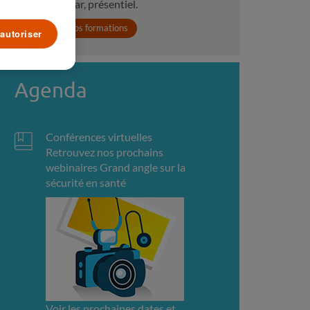
webinar, présentiel.
Voir toutes nos formations
autoriser
Agenda
Conférences virtuelles
Retrouvez nos prochains
webinaires Grand angle sur la
sécurité en santé
Voir les prochaines dates et