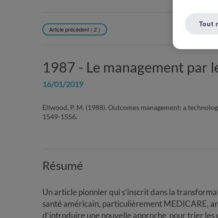
Tout 
Article précédent ( 2 )
REVENIR À L
1987 -
Le management par le
16/01/2019
Ellwood, P. M. (1988). Outcomes management: a technolog
1549-1556.
Résumé
Un article pionnier qui s’inscrit dans la transform
santé américain, particulièrement MEDICARE, ann
d‘introduire une nouvelle approche pour trier les 