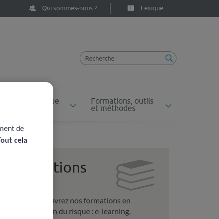
Qui sommes-nous ?
Lexique
ossiers du risque
Formations, outils
n santé
et méthodes
ement de
sultats
Tout cela
Formations
Découvrez nos formations en
gestion du risque : e-learning,