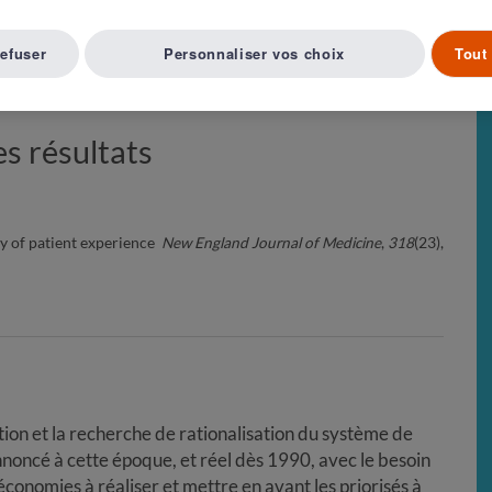
refuser
Personnaliser vos choix
Tout 
Article suivant ( 118 )
A LISTE D'ARTICLES
s résultats
y of patient experience
New England Journal of Medicine
,
318
(23),
ation et la recherche de rationalisation du système de
oncé à cette époque, et réel dès 1990, avec le besoin
économies à réaliser et mettre en avant les priorisés à