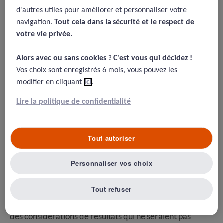
régulation du système de santé
d'autres utiles pour améliorer et personnaliser votre
navigation.
Tout cela dans la sécurité et le respect de
17/12/2018
votre vie privée.​
Epstein AM, The outcomes movement : will it get us where we
want to go ?
Alors avec ou sans cookies ? C'est vous qui décidez !​
New Engl. J. Med. 323:266 270,1990
Vos choix sont enregistrés 6 mois, vous pouvez les
modifier en cliquant
ici
.
Lire la politique de confidentialité
Résumé
Tout autoriser
Un premier article historique dissonant ne
s’interrogeant pas tant sur l’utilité ou le recueil de
Personnaliser vos choix
données que sur la façon dont est organisé
l’interprétation des données dans le mouvement de
Tout refuser
management centré sur les résultats, en questionnant le
risque de réguler les priorités et le système de santé sur
des considérations de résultats qui ne seraient pas