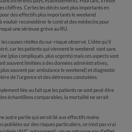
dans différents pays, établissements. Pourtant, il reste
es chiffres. Certes les décès sont plus importants en
 pour des effectifs plus importants le weekend
 vouloir reconsidérer le contrat des médecins pour
rovoqué une sérieuse grève au RU.
es causes réelles du sur-risque observé. L’idée qu’il
déré, car les patients qui viennent le weekend sont sans
ine (plus compliqués, plus urgents) mais ces aspects sont
nt souvent limitées à des données administratives,
l (plus souvent par ambulance le weekend) et diagnostic
tère de l’urgence et des détresses constatées.
implement liée au fait que les patients ne sont peut-être
des échantillons comparables, la mortalité ne serait
 autre partie qui serait lié aux effectifs moins
publiées sur des risques particuliers, ce n’est pas vrai
cialisés (AVC notamment) ; on ne retrouve pas d’effet