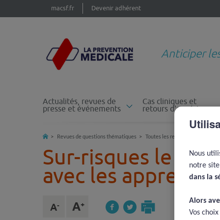
macsf.fr
Devenir adhérent
Anticiper le
Actualités, revues de
Cas cliniques et
presse et événements
retours d'expérience
Utilis
Revues de questions thématiques
Toutes les revues de questions
Sur-risques le week
Nous util
notre sit
avec les apprenan
dans la s
Alors ave
Vos choix