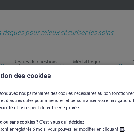
s risques pour mieux sécuriser les soins
Revues de questions
Médiathèque
D
thématiques
e
ation des cookies
Sur-risques le week-end, la nuit, l'été, avec les apprenants
Qu'a-t-on appris en 15 ans de
-end, la nuit, l'été,
isons avec nos partenaires des cookies nécessaires au bon fonctionn
e et d'autres utiles pour améliorer et personnaliser votre navigation.
ts
écurité et le respect de votre vie privée.​
c ou sans cookies ? C'est vous qui décidez !​
 sont enregistrés 6 mois, vous pouvez les modifier en cliquant
ici
.