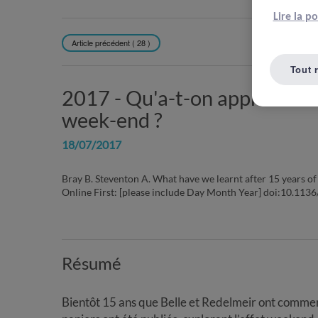
Lire la p
Article précédent ( 28 )
REVENIR À L
Tout 
2017 -
Qu'a-t-on appris en 1
week-end ?
18/07/2017
Bray B. Steventon A. What have we learnt after 15 years of
Online First: [please include Day Month Year] doi:10.11
Résumé
Bientôt 15 ans que Belle et Redelmeir ont commenc