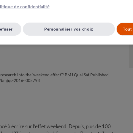
olitique de confidentialité
Article suivant ( 2 )
A LISTE D'ARTICLES
refuser
Personnaliser vos choix
Tout 
5 ans de recherches sur l'effet
 research into the ‘weekend effect’? BMJ Qual Saf Published
36/bmjqs-2016- 005793
é à écrire sur l’effet weekend. Depuis, plus de 100