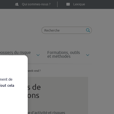
Qui sommes-nous ?
Lexique
ossiers du risque
Formations, outils
n santé
et méthodes
 recherches sur l'effet week-end ?
ement de
Revues de
Tout cela
questions
Volume d'activité et risques