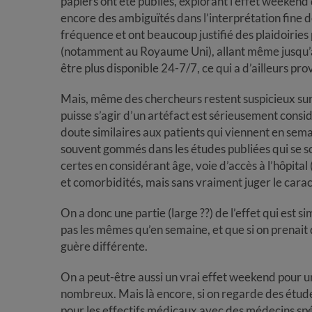
papiers ont été publiés, explorant l’effet weekend 
encore des ambiguïtés dans l’interprétation fine d
fréquence et ont beaucoup justifié des plaidoiries
(notamment au Royaume Uni), allant même jusqu’à
être plus disponible 24-7/7, ce qui a d’ailleurs p
Mais, même des chercheurs restent suspicieux sur l
puisse s’agir d’un artéfact est sérieusement consi
doute similaires aux patients qui viennent en sema
souvent gommés dans les études publiées qui se so
certes en considérant âge, voie d’accès à l’hôpita
et comorbidités, mais sans vraiment juger le carac
On a donc une partie (large ??) de l’effet qui est s
pas les mêmes qu’en semaine, et que si on prenait 
guère différente.
On a peut-être aussi un vrai effet weekend pour une
nombreux. Mais là encore, si on regarde des études 
pour les effectifs médicaux avec des médecins spé