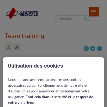
Toggle
navigatio
Team training
Utilisation des cookies
Article précédent ( 39 )
REVENIR À LA LISTE D'ARTICLES
Article suivant ( 22 )
Nous utilisons avec nos partenaires des cookies
nécessaires au bon fonctionnement de notre site et
d'autres utiles pour améliorer et personnaliser votre
2004 -
A Systems Approaches
navigation.
Tout cela dans la sécurité et le respect de
to Surgical Quality and Safety:
votre vie privée.​