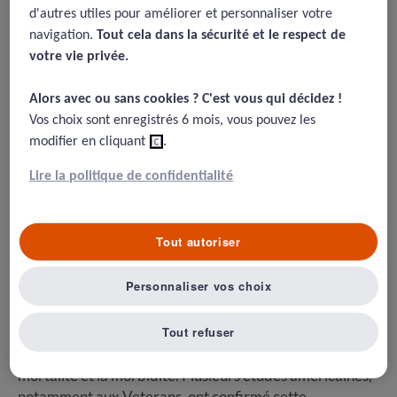
UK: pas encore d’effet sur la
d'autres utiles pour améliorer et personnaliser votre
navigation.
Tout cela dans la sécurité et le respect de
réduction d’EIG
votre vie privée.​
07/08/2015
Alors avec ou sans cookies ? C'est vous qui décidez !​
Walker, I. A., S. Reshamwalla, et I. H. Wilson. « Surgical Safety
Vos choix sont enregistrés 6 mois, vous pouvez les
Checklists: Do They Improve Outcomes? »
British Journal of
modifier en cliquant
ici
.
o
Anaesthesia
109, n
. 1 (janvier 7, 2012): 47–54
Lire la politique de confidentialité
Résumé
Tout autoriser
Personnaliser vos choix
L’utilisation de la check-list chirurgicale de l’OMS a pour
but d’améliorer la communication au sein de l’équipe, de
Tout refuser
vérifier des points importants pour la sécurité du
patient, et par voie de conséquence, d’améliorer la
mortalité et la morbidité. Plusieurs études américaines,
notamment aux Veterans, ont confirmé cette