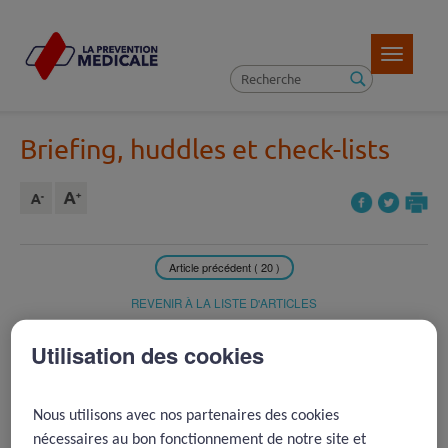
Toggle
navigatio
Briefing, huddles et check-lists
Article précédent ( 20 )
REVENIR À LA LISTE D'ARTICLES
Article suivant ( 38 )
Utilisation des cookies
2012 -
Expérience de mise en
Nous utilisons avec nos partenaires des cookies
place de la check-list au bloc
nécessaires au bon fonctionnement de notre site et