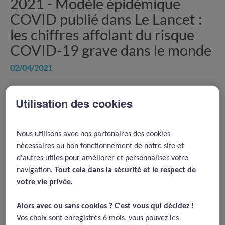
2021 -
Modèle épidémique
COVID publié dans Le Lancet :
les chiffres affolant du risque
COVID-19 grave dans le monde
02/04/2021
Clark, A., Jit, M., Warren-Gash, C., Guthrie, B., Wang, H. H., Mercer,
Utilisation des cookies
S. W., ... & Checchi, F. (2020). Global, regional, and national
estimates of the population at increased risk of severe COVID-19
due to underlying health conditions in 2020: a modelling
study.
The Lancet Global Health, 8(8), e1003-e1017.
Nous utilisons avec nos partenaires des cookies
nécessaires au bon fonctionnement de notre site et
d'autres utiles pour améliorer et personnaliser votre
navigation.
Tout cela dans la sécurité et le respect de
Résumé
votre vie privée.​
Alors avec ou sans cookies ? C'est vous qui décidez !​
20 % de la population mondiale affectée par le virus
Vos choix sont enregistrés 6 mois, vous pouvez les
pourrait faire une forme grave