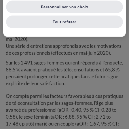
L’étude procède en deux temps :
Personnaliser vos choix
Une enquête auprès d’un panel de sages-femmes en
Tout refuser
exercice libéral, sur les facteurs ayant motivé le
déclenchement de ces téléconsultations (29 avril-13
mai 2020).
Une série d’entretiens approfondis avec les motivations
de ces professionnels (effectués en mai-juin 2020).
Sur les 1 491 sages-femmes qui ont répondu à l’enquête,
88,5 % avaient pratiqué les téléconsultations et 65,8 %
pensaient prolonger cette pratique dans le futur, signe
explicite de leur satisfaction.
On compte parmi les facteurs favorables à ces pratiques
de téléconsultation par les sages-femmes, l’âge plus
avancé du professionnel (aOR : 0.40, 95 % CI: 0.28 to
0.58), le sexe féminin taOR : 6.88, 95 % CI : 2.71 to
17.48), plutôt marié ou en couple (aOR : 1.67, 95 % CI :