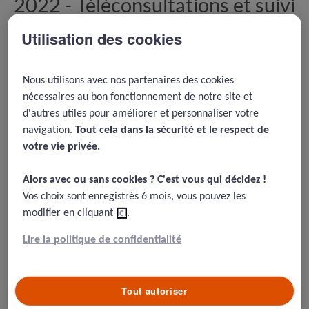
2022 -
Téléconsultations et suivi
de grossesse par les sages-
Utilisation des cookies
femmes françaises en temps de
Covid
Nous utilisons avec nos partenaires des cookies
05/07/2023
nécessaires au bon fonctionnement de notre site et
d'autres utiles pour améliorer et personnaliser votre
Rousseau A, Gaucher L, Gautier S, et al How midwives
navigation.
Tout cela dans la sécurité et le respect de
implemented teleconsultations during the Covid-19 health crisis :
votre vie privée.​
a mixed-methods study BMJ Open 2022;12.
Alors avec ou sans cookies ? C'est vous qui décidez !​
Vos choix sont enregistrés 6 mois, vous pouvez les
modifier en cliquant
ici
.
Résumé
Lire la politique de confidentialité
Voici un article publié dans le BMJ open par une équipe
parisienne sur la mise en place de téléconsultations par
Tout autoriser
les sages-femmes en période de Covid-19.