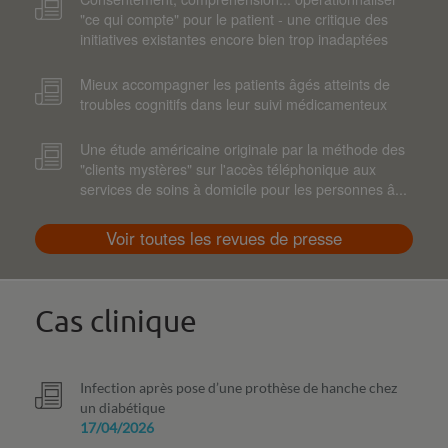
"ce qui compte" pour le patient - une critique des
initiatives existantes encore bien trop inadaptées
Mieux accompagner les patients âgés atteints de
troubles cognitifs dans leur suivi médicamenteux
Une étude américaine originale par la méthode des
"clients mystères" sur l'accès téléphonique aux
services de soins à domicile pour les personnes â...
Voir toutes les revues de presse
Cas clinique
Infection après pose d’une prothèse de hanche chez
un diabétique
17/04/2026