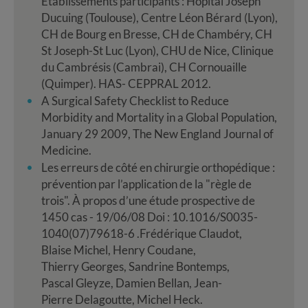
Etablissements participants : Hôpital Joseph
Ducuing (Toulouse), Centre Léon Bérard (Lyon),
CH de Bourg en Bresse, CH de Chambéry, CH
St Joseph-St Luc (Lyon), CHU de Nice, Clinique
du Cambrésis (Cambrai), CH Cornouaille
(Quimper). HAS- CEPPRAL 2012.
A Surgical Safety Checklist to Reduce
Morbidity and Mortality in a Global Population,
January 29 2009, The New England Journal of
Medicine.
Les erreurs de côté en chirurgie orthopédique :
prévention par l’application de la "règle de
trois". À propos d’une étude prospective de
1450 cas - 19/06/08 Doi : 10.1016/S0035-
1040(07)79618-6 .Frédérique Claudot,
Blaise Michel, Henry Coudane,
Thierry Georges, Sandrine Bontemps,
Pascal Gleyze, Damien Bellan, Jean-
Pierre Delagoutte, Michel Heck.