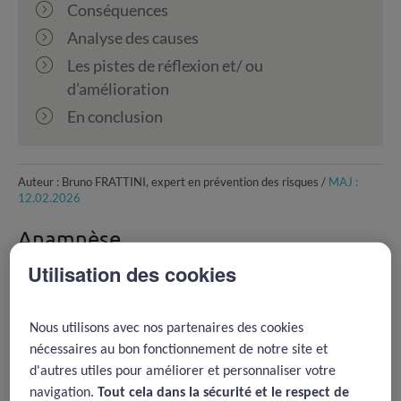
Conséquences
Analyse des causes
Les pistes de réflexion et/ ou
d’amélioration
En conclusion
Auteur : Bruno FRATTINI, expert en prévention des risques /
MAJ :
12.02.2026
Anamnèse
Utilisation des cookies
Lors de l’interrogatoire, le spécialiste ne retrouve pas
d’antécédent de surdité familial. La patiente précise
qu’elle a la sensation d’une baisse d’acuité auditive
Nous utilisons avec nos partenaires des cookies
plutôt à droite. Il retient également que la patiente a
nécessaires au bon fonctionnement de notre site et
accouché 4 mois plus tôt.
d'autres utiles pour améliorer et personnaliser votre
navigation.
Tout cela dans la sécurité et le respect de