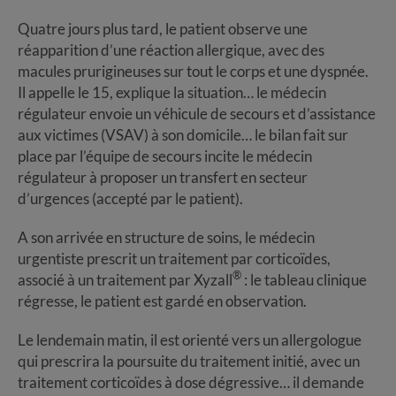
Quatre jours plus tard, le patient observe une
réapparition d’une réaction allergique, avec des
macules prurigineuses sur tout le corps et une dyspnée.
Il appelle le 15, explique la situation… le médecin
régulateur envoie un véhicule de secours et d’assistance
aux victimes (VSAV) à son domicile… le bilan fait sur
place par l’équipe de secours incite le médecin
régulateur à proposer un transfert en secteur
d’urgences (accepté par le patient).
A son arrivée en structure de soins, le médecin
urgentiste prescrit un traitement par corticoïdes,
®
associé à un traitement par Xyzall
: le tableau clinique
régresse, le patient est gardé en observation.
Le lendemain matin, il est orienté vers un allergologue
qui prescrira la poursuite du traitement initié, avec un
traitement corticoïdes à dose dégressive… il demande