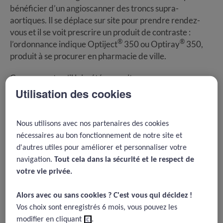
bénéficier d’un angioscanner des troncs supra-
aortiques. Il se déplace sur site pour prendre rendez-
vous et il se voit prescrire un produit de contraste :
®
®
l’ordonnance indique Optiject
350 ou Optiray
350,
produit à se procurer en pharmacie de ville.
Comprenant qu’il lui a été prescrit un examen
d’imagerie injecté, il indique à la secrétaire avoir le
Utilisation des cookies
souvenir d’une réaction allergique au début des années
2000 après la réalisation d’un scanner injecté dans les
Nous utilisons avec nos partenaires des cookies
suites d’une colique néphrétique… la secrétaire lui
nécessaires au bon fonctionnement de notre site et
précise alors qu’il devra en faire mention le jour de
d'autres utiles pour améliorer et personnaliser votre
l’examen…
navigation.
Tout cela dans la sécurité et le respect de
Il rentre donc chez lui avec l’assurance que la situation
votre vie privée.​
est sous contrôle…
Alors avec ou sans cookies ? C'est vous qui décidez !​
Le jour de l’examen, il se présente à l’heure indiquée… il
Vos choix sont enregistrés 6 mois, vous pouvez les
est installé dans la salle d’attente "Scanner". Il est pris en
modifier en cliquant
ici
.